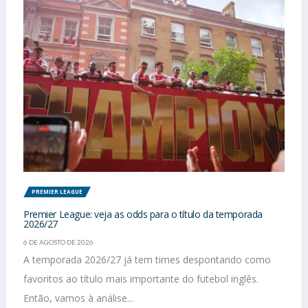
PREMIER LEAGUE
Premier League: veja as odds para o título da temporada
2026/27
6 DE AGOSTO DE 2026
A temporada 2026/27 já tem times despontando como
favoritos ao título mais importante do futebol inglês.
Então, vamos à análise...