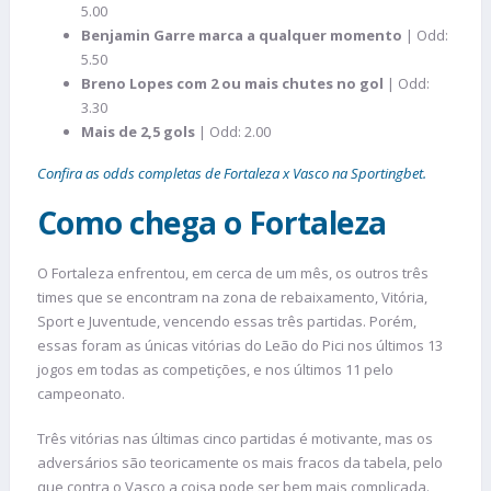
5.00
Benjamin Garre marca a qualquer momento
| Odd:
5.50
Breno Lopes com 2 ou mais chutes no gol
| Odd:
3.30
Mais de 2,5 gols
| Odd: 2.00
Confira as odds completas de Fortaleza x Vasco na Sportingbet.
Como chega o Fortaleza
O Fortaleza enfrentou, em cerca de um mês, os outros três
times que se encontram na zona de rebaixamento, Vitória,
Sport e Juventude, vencendo essas três partidas. Porém,
essas foram as únicas vitórias do Leão do Pici nos últimos 13
jogos em todas as competições, e nos últimos 11 pelo
campeonato.
Três vitórias nas últimas cinco partidas é motivante, mas os
adversários são teoricamente os mais fracos da tabela, pelo
que contra o Vasco a coisa pode ser bem mais complicada.