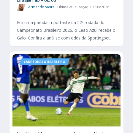
Brasileirão – 08/08
Armando Vieira
Última atualização: 07/08/2026
Em uma partida importante da 22ª rodada do
Campeonato Brasileiro 2026, o Leão Azul recebe o
Galo. Confira a análise com odds da Sportingbet.
CAMPEONATO BRASILEIRO