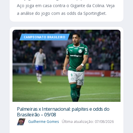
Aço joga em casa contra o Gigante da Colina. Veja
a análise do jogo com as odds da Sportingbet.
CAMPEONATO BRASILEIRO
Palmeiras x Internacional: palpites e odds do
Brasileirão – 09/08
Guilherme Gomes
Última atualização: 07/08/2026