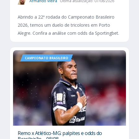
Armando Vieira
Última atualização: 07/08/2026
Abrindo a 22ª rodada do Campeonato Brasileiro
2026, temos um duelo de tricolores em Porto
Alegre. Confira a análise com odds da Sportingbet.
CAMPEONATO BRASILEIRO
Remo x Atlético-MG: palpites e odds do