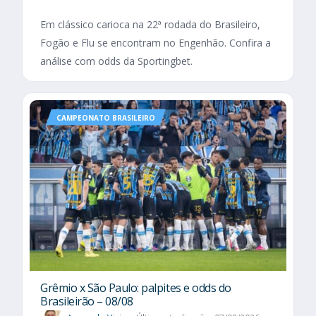
Em clássico carioca na 22ª rodada do Brasileiro,
Fogão e Flu se encontram no Engenhão. Confira a
análise com odds da Sportingbet.
CAMPEONATO BRASILEIRO
Grêmio x São Paulo: palpites e odds do
Brasileirão – 08/08