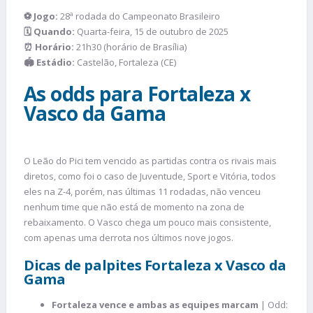
⚽ Jogo:
28ª rodada do Campeonato Brasileiro
🗓️ Quando:
Quarta-feira, 15 de outubro de 2025
⏰ Horário:
21h30 (horário de Brasília)
🏟️ Estádio:
Castelão, Fortaleza (CE)
As odds para Fortaleza x
Vasco da Gama
O Leão do Pici tem vencido as partidas contra os rivais mais
diretos, como foi o caso de Juventude, Sport e Vitória, todos
eles na Z-4, porém, nas últimas 11 rodadas, não venceu
nenhum time que não está de momento na zona de
rebaixamento. O Vasco chega um pouco mais consistente,
com apenas uma derrota nos últimos nove jogos.
Dicas de palpites Fortaleza x Vasco da
Gama
Fortaleza vence e ambas as equipes marcam
| Odd: