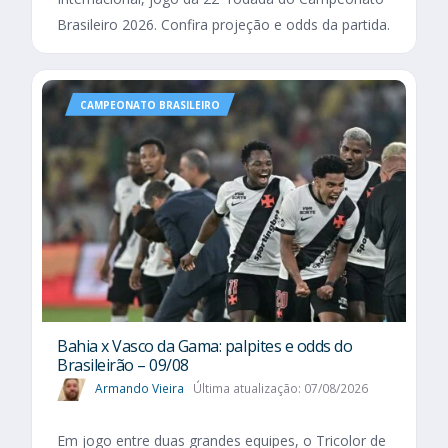
Brasileiro 2026. Confira projeção e odds da partida.
CAMPEONATO BRASILEIRO
Bahia x Vasco da Gama: palpites e odds do
Brasileirão – 09/08
Armando Vieira
Última atualização: 07/08/2026
Em jogo entre duas grandes equipes, o Tricolor de