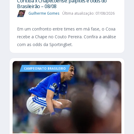
Coritiba x Chapecoense: palpites e odds do
Brasileirão – 08/08
Guilherme Gomes
Última atualização: 07/08/2026
Em um confronto entre times em má fase, o Coxa
recebe a Chape no Couto Pereira. Confira a análise
com as odds da Sportingbet.
CAMPEONATO BRASILEIRO