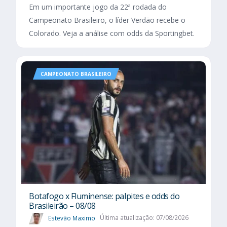
Em um importante jogo da 22ª rodada do
Campeonato Brasileiro, o líder Verdão recebe o
Colorado. Veja a análise com odds da Sportingbet.
CAMPEONATO BRASILEIRO
Botafogo x Fluminense: palpites e odds do
Brasileirão – 08/08
Estevão Maximo
Última atualização: 07/08/2026