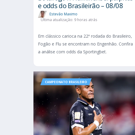
e odds do Brasileirão – 08/08
Estevão Maximo
Última atualização: 9 horas atrás
Em clássico carioca na 22ª rodada do Brasileiro,
Fogão e Flu se encontram no Engenhão. Confira
a análise com odds da Sportingbet.
CAMPEONATO BRASILEIRO