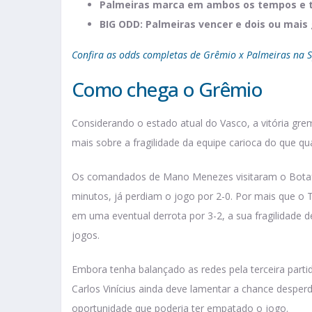
Palmeiras marca em ambos os tempos e 
BIG ODD: Palmeiras vencer e dois ou mais
Confira as odds completas de Grêmio x Palmeiras na S
Como chega o Grêmio
Considerando o estado atual do Vasco, a vitória gre
mais sobre a fragilidade da equipe carioca do que qua
Os comandados de Mano Menezes visitaram o Bota
minutos, já perdiam o jogo por 2-0. Por mais que o 
em uma eventual derrota por 3-2, a sua fragilidade d
jogos.
Embora tenha balançado as redes pela terceira partid
Carlos Vinícius ainda deve lamentar a chance desperd
oportunidade que poderia ter empatado o jogo.