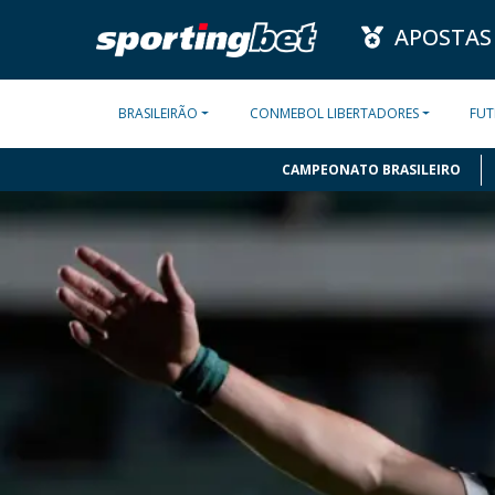
APOSTAS
BRASILEIRÃO
CONMEBOL LIBERTADORES
FUT
CAMPEONATO BRASILEIRO