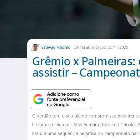
Estevão Maximo
Última atualização: 25/11/2025
Grêmio x Palmeiras: 
assistir – Campeonat
O Verdão tem o seu último compromisso pela frente 
titular escolhida por Abel Ferreira diante do Tricolo
meio a uma sequência negativa no campeonato naci