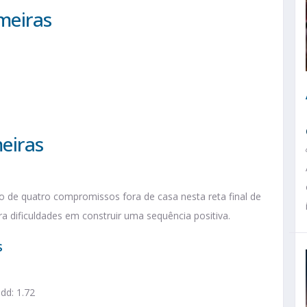
meiras
eiras
o de quatro compromissos fora de casa nesta reta final de
 dificuldades em construir uma sequência positiva.
s
dd: 1.72