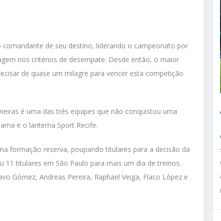
 o comandante de seu destino, liderando o campeonato por
agem nos critérios de desempate. Desde então, o maior
ecisar de quase um milagre para vencer esta competição
lmeiras é uma das três equipes que não conquistou uma
ama e o lanterna Sport Recife.
ma formação reserva, poupando titulares para a decisão da
u 11 titulares em São Paulo para mais um dia de treinos.
vo Gómez, Andreas Pereira, Raphael Veiga, Flaco López e