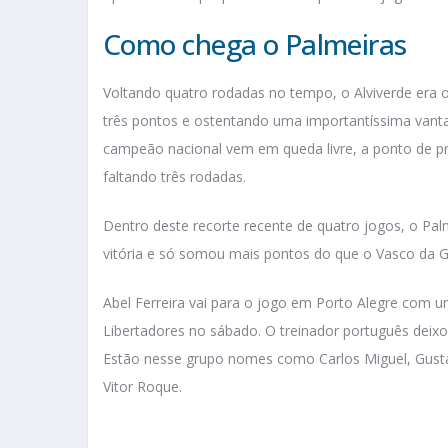
Como chega o Palmeiras
Voltando quatro rodadas no tempo, o Alviverde era
três pontos e ostentando uma importantíssima vant
campeão nacional vem em queda livre, a ponto de pr
faltando três rodadas.
Dentro deste recorte recente de quatro jogos, o Pa
vitória e só somou mais pontos do que o Vasco da G
Abel Ferreira vai para o jogo em Porto Alegre com u
Libertadores no sábado. O treinador português deixo
Estão nesse grupo nomes como Carlos Miguel, Gusta
Vitor Roque.