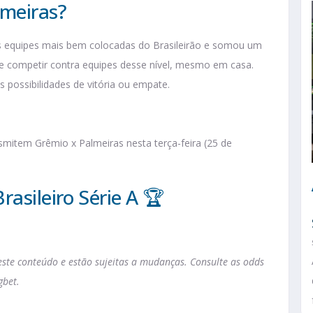
meiras?
rês equipes mais bem colocadas do Brasileirão e somou um
e competir contra equipes desse nível, mesmo em casa.
possibilidades de vitória ou empate.
nsmitem Grêmio x Palmeiras nesta terça-feira (25 de
rasileiro Série A 🏆
te conteúdo e estão sujeitas a mudanças. Consulte as odds
gbet.