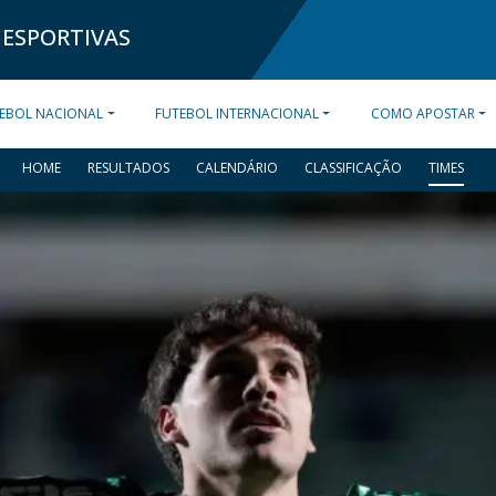
 ESPORTIVAS
EBOL NACIONAL
FUTEBOL INTERNACIONAL
COMO APOSTAR
HOME
RESULTADOS
CALENDÁRIO
CLASSIFICAÇÃO
TIMES