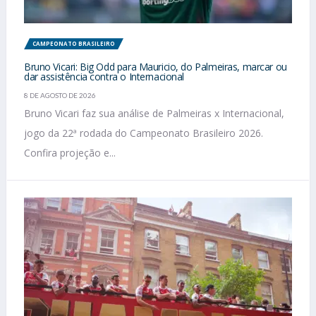
CAMPEONATO BRASILEIRO
Bruno Vicari: Big Odd para Mauricio, do Palmeiras, marcar ou
dar assistência contra o Internacional
8 DE AGOSTO DE 2026
Bruno Vicari faz sua análise de Palmeiras x Internacional,
jogo da 22ª rodada do Campeonato Brasileiro 2026.
Confira projeção e...