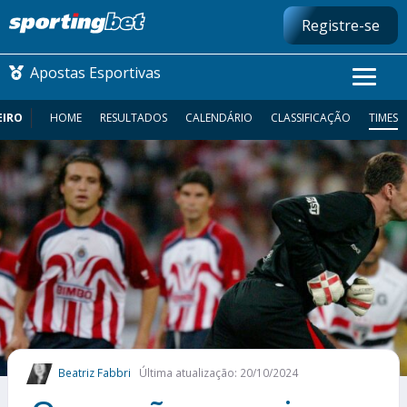
Registre-se
Apostas Esportivas
EIRO
HOME
RESULTADOS
CALENDÁRIO
CLASSIFICAÇÃO
TIMES
CONMEBOL LIBERTADORES
FUTEBOL NACIONAL
FUTEBOL INTERNACIONAL
COMO APOSTAR
MAIS ESPORTES
Beatriz Fabbri
Última atualização: 20/10/2024