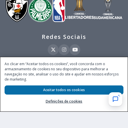
Redes Sociais
Ao clicar em “Aceitar todos os cookies”, você concorda com o
armazenamento de cookies no seu dispositivo para melhorar a
Este site é operado pela Ventmear Brasil LTDA (CNPJ 52.868.380/0001-84), com
navegação no site, analisar o uso do site e ajudar em nossos esforços
endereço na Avenida Brigadeiro Faria Lima, nº 4.055, 3º andar, Itaim Bibi, no
de marketing.
Município de São Paulo, Estado de São Paulo, CEP 04538-133, Brasil - empresa
autorizada a operar apostas de quota fixa em todo território nacional pela
Secretaria de Prêmios e Apostas do Ministério da Fazenda, conforme Portaria nº
Aceitar todos os cookies
247, de 07.02.2025, publicada no DOU em 11.2.2025.
Definições de cookies