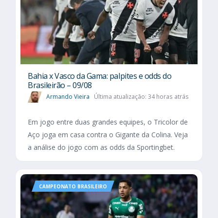
Bahia x Vasco da Gama: palpites e odds do
Brasileirão – 09/08
Armando Vieira
Última atualização: 34 horas atrás
Em jogo entre duas grandes equipes, o Tricolor de
Aço joga em casa contra o Gigante da Colina. Veja
a análise do jogo com as odds da Sportingbet.
CAMPEONATO BRASILEIRO