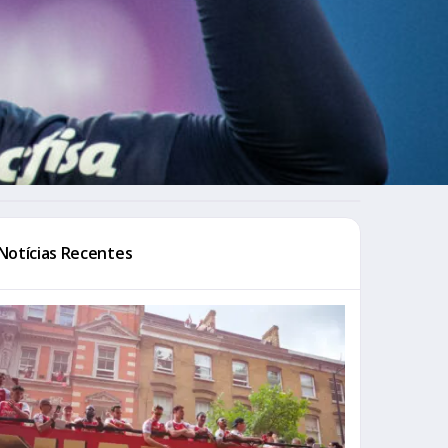
Notícias Recentes