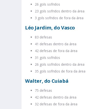
26 gols sofridos
23 gols sofridos dentro da área
3 gols sofridos de fora da área
Léo Jardim, do Vasco
83 defesas
41 defesas dentro da área
42 defesas de fora da área
31 gols sofridos
26 gols sofridos dentro da área
35 gols sofridos de fora da área
Walter, do Cuiabá
75 defesas
42 defesas dentro da área
32 defesas de fora da área