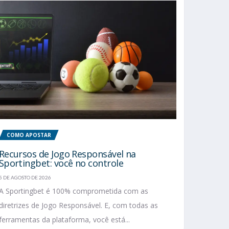
COMO APOSTAR
Recursos de Jogo Responsável na
Sportingbet: você no controle
5 DE AGOSTO DE 2026
A Sportingbet é 100% comprometida com as
diretrizes de Jogo Responsável. E, com todas as
ferramentas da plataforma, você está...