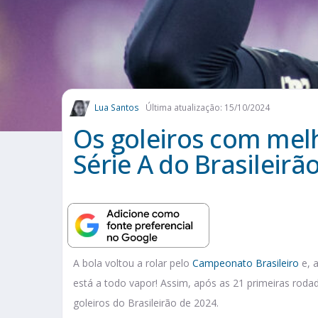
Lua Santos
Última atualização: 15/10/2024
Os goleiros com me
Série A do Brasileirã
A bola voltou a rolar pelo
Campeonato Brasileiro
e, a
está a todo vapor! Assim, após as 21 primeiras rodad
goleiros do Brasileirão de 2024.