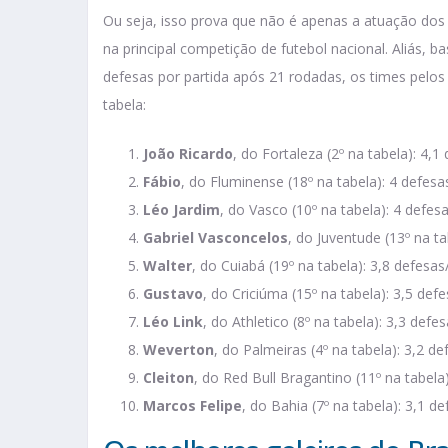
Ou seja, isso prova que não é apenas a atuação do
na principal competição de futebol nacional. Aliás, 
defesas por partida após 21 rodadas, os times pelos
tabela:
João Ricardo
, do Fortaleza (2º na tabela): 4,1
Fábio
, do Fluminense (18º na tabela): 4 defesa
Léo Jardim
, do Vasco (10º na tabela): 4 defes
Gabriel Vasconcelos
, do Juventude (13º na t
Walter
, do Cuiabá (19º na tabela): 3,8 defesas
Gustavo
, do Criciúma (15º na tabela): 3,5 def
Léo Link
, do Athletico (8º na tabela): 3,3 defe
Weverton
, do Palmeiras (4º na tabela): 3,2 d
Cleiton
, do Red Bull Bragantino (11º na tabela
Marcos Felipe
, do Bahia (7º na tabela): 3,1 d