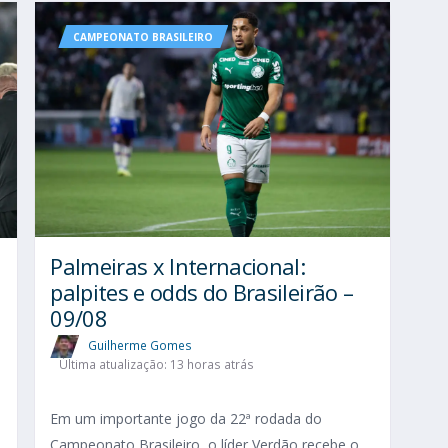
CAMPEONATO BRASILEIRO
Palmeiras x Internacional:
palpites e odds do Brasileirão –
09/08
Guilherme Gomes
Última atualização: 13 horas atrás
Em um importante jogo da 22ª rodada do
Campeonato Brasileiro, o líder Verdão recebe o