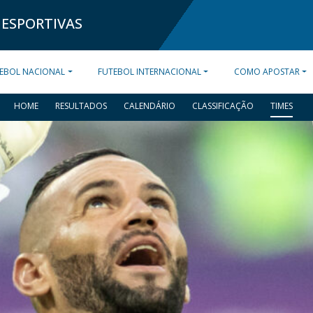
 ESPORTIVAS
EBOL NACIONAL
FUTEBOL INTERNACIONAL
COMO APOSTAR
HOME
RESULTADOS
CALENDÁRIO
CLASSIFICAÇÃO
TIMES