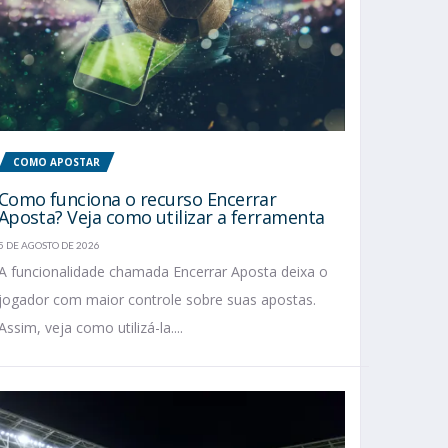
COMO APOSTAR
Como funciona o recurso Encerrar
Aposta? Veja como utilizar a ferramenta
5 DE AGOSTO DE 2026
A funcionalidade chamada Encerrar Aposta deixa o
jogador com maior controle sobre suas apostas.
Assim, veja como utilizá-la....