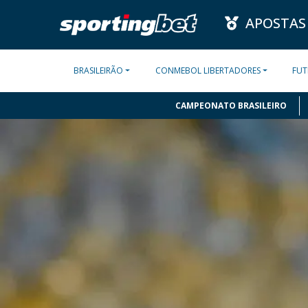
APOSTAS
BRASILEIRÃO
CONMEBOL LIBERTADORES
FUT
CAMPEONATO BRASILEIRO