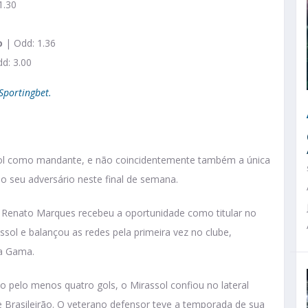
1.30
o
| Odd: 1.36
d: 3.00
Sportingbet.
sol como mandante, e não coincidentemente também a única
o seu adversário neste final de semana.
m Renato Marques recebeu a oportunidade como titular no
l e balançou as redes pela primeira vez no clube,
da Gama.
o pelo menos quatro gols, o Mirassol confiou no lateral
te Brasileirão. O veterano defensor teve a temporada de sua