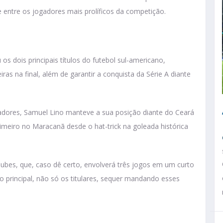
e entre os jogadores mais prolíficos da competição.
 dois principais títulos do futebol sul-americano,
s na final, além de garantir a conquista da Série A diante
rtadores, Samuel Lino manteve a sua posição diante do Ceará
imeiro no Maracanã desde o hat-trick na goleada histórica
lubes, que, caso dê certo, envolverá três jogos em um curto
principal, não só os titulares, sequer mandando esses