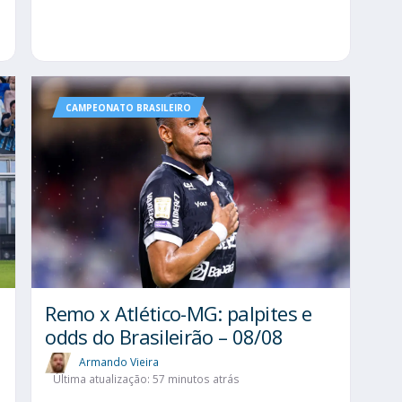
CAMPEONATO BRASILEIRO
Remo x Atlético-MG: palpites e
odds do Brasileirão – 08/08
Armando Vieira
Última atualização: 57 minutos atrás