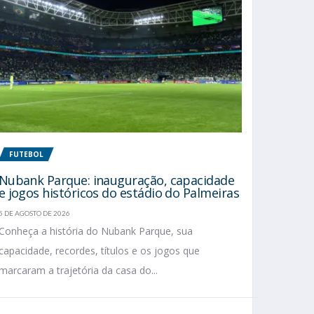
FUTEBOL
Nubank Parque: inauguração, capacidade
e jogos históricos do estádio do Palmeiras
5 DE AGOSTO DE 2026
Conheça a história do Nubank Parque, sua
capacidade, recordes, títulos e os jogos que
marcaram a trajetória da casa do...