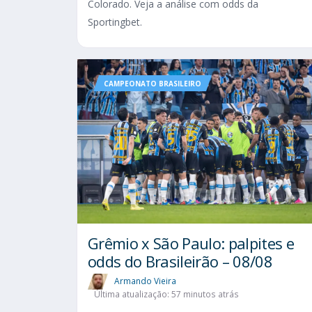
Colorado. Veja a análise com odds da
Sportingbet.
CAMPEONATO BRASILEIRO
Grêmio x São Paulo: palpites e
odds do Brasileirão – 08/08
Armando Vieira
Última atualização: 57 minutos atrás