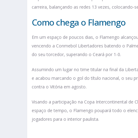
carreira, balançando as redes 13 vezes, colocando-s
Como chega o Flamengo
Em um espaço de poucos dias, o Flamengo alcançou os
vencendo a Conmebol Libertadores batendo o Palmeira
do seu torcedor, superando o Ceará por 1-0.
Assumindo um lugar no time titular na final da Libe
e acabou marcando o gol do título nacional, o seu pr
contra o Vitória em agosto.
Visando a participação na Copa Intercontinental de C
espaço de tempo, o Flamengo poupará todo o elenco 
jogadores para o interior paulista.