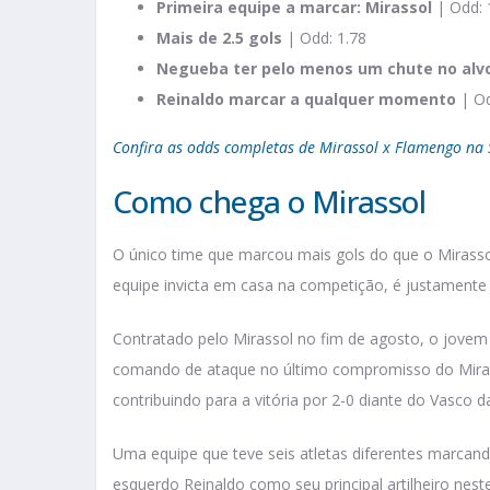
Primeira equipe a marcar: Mirassol
| Odd: 
Mais de 2.5 gols
| Odd: 1.78
Negueba ter pelo menos um chute no alv
Reinaldo marcar a qualquer momento
| Od
Confira as odds completas de Mirassol x Flamengo na 
Como chega o Mirassol
O único time que marcou mais gols do que o Miras
equipe invicta em casa na competição, é justamente 
Contratado pelo Mirassol no fim de agosto, o jove
comando de ataque no último compromisso do Mirasso
contribuindo para a vitória por 2-0 diante do Vasco 
Uma equipe que teve seis atletas diferentes marcand
esquerdo Reinaldo como seu principal artilheiro nes