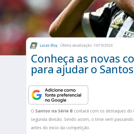
Lucas Eloy
Última atualização: 10/10/2024
Conheça as novas c
para ajudar o Santos
O
Santos na Série B
contará com os destaques do t
segunda divisão. Sendo assim, o time vem passando
antes do início da competição.