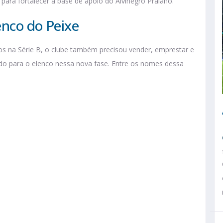
para fortalecer a base de apoio do Alvinegro Praiano.
enco do Peixe
os na Série B, o clube também precisou vender, emprestar e
ido para o elenco nessa nova fase. Entre os nomes dessa