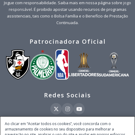
Jogue com responsabilidade. Saiba mais em nossa página sobre
jogo
responsável
. É proibido apostar usando recursos de programas
assistenciais, tais como o Bolsa Família e o Benefício de Prestação
Continuada.
Patrocinadora Oficial
Redes Sociais
Ao clicar em “Aceitar todos os cookies”, você concorda com o
armazenamento de cookies no seu dispositivo para melhorar a
Este site é operado pela Ventmear Brasil LTDA (CNPJ 52.868.380/0001-84), com
navegação no site, analisar o uso do site e ajudar em nossos esforços
endereço na Avenida Brigadeiro Faria Lima, nº 4.055, 3º andar, Itaim Bibi, no