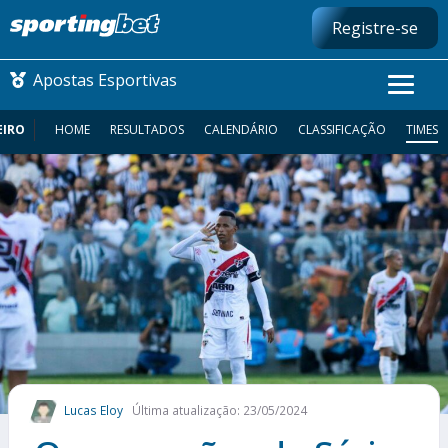
Registre-se
Apostas Esportivas
EIRO
HOME
RESULTADOS
CALENDÁRIO
CLASSIFICAÇÃO
TIMES
CONMEBOL LIBERTADORES
FUTEBOL NACIONAL
FUTEBOL INTERNACIONAL
COMO APOSTAR
MAIS ESPORTES
Lucas Eloy
Última atualização: 23/05/2024