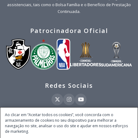
assistenciais, tais como o Bolsa Família e o Benefício de Prestação
Continuada.
Patrocinadora Oficial
Redes Sociais
Ao clicar em “Aceitar todos os cookies”, você concorda com o
armazenamento de cookies no seu dispositivo para melhorar a
Este site é operado pela Ventmear Brasil LTDA (CNPJ 52.868.380/0001-84), com
navegação no site, analisar o uso do site e ajudar em nossos esforços
endereço na Avenida Brigadeiro Faria Lima, nº 4.055, 3º andar, Itaim Bibi, no
de marketing.
Município de São Paulo, Estado de São Paulo, CEP 04538-133, Brasil - empresa
autorizada a operar apostas de quota fixa em todo território nacional pela