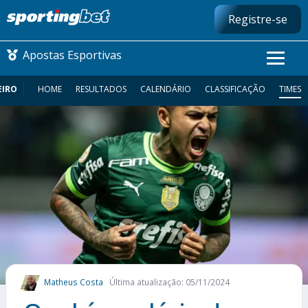
Registre-se
Apostas Esportivas
EIRO
HOME
RESULTADOS
CALENDÁRIO
CLASSIFICAÇÃO
TIMES
CONMEBOL LIBERTADORES
FUTEBOL NACIONAL
FUTEBOL INTERNACIONAL
COMO APOSTAR
MAIS ESPORTES
Matheus Costa
Última atualização: 05/11/2024