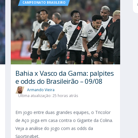
CAMPEONATO BRASILEIRO
Bahia x Vasco da Gama: palpites
e odds do Brasileirão – 09/08
Armando Vieira
Última atualização: 25 horas atrás
Em jogo entre duas grandes equipes, o Tricolor
de Aço joga em casa contra o Gigante da Colina.
Veja a análise do jogo com as odds da
Sportingbet.