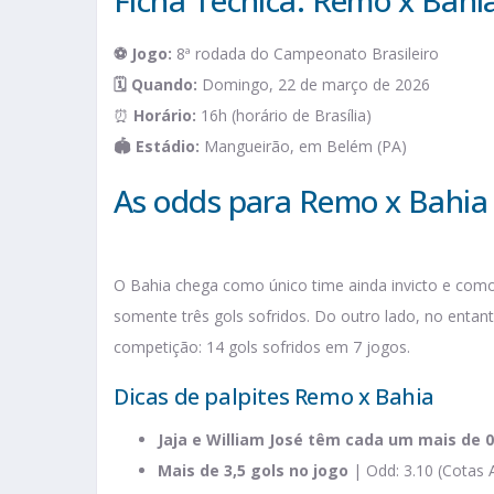
Ficha Técnica: Remo x Bahi
⚽ Jogo:
8ª rodada do Campeonato Brasileiro
🗓️ Quando:
Domingo, 22 de março de 2026
⏰
Horário:
16h (horário de Brasília)
🏟️ Estádio:
Mangueirão, em Belém (PA)
As odds para Remo x Bahia
O Bahia chega como único time ainda invicto e com
somente três gols sofridos. Do outro lado, no enta
competição: 14 gols sofridos em 7 jogos.
Dicas de palpites Remo x Bahia
Jaja e William José têm cada um mais de 0
Mais de 3,5 gols no jogo
| Odd: 3.10 (Cotas