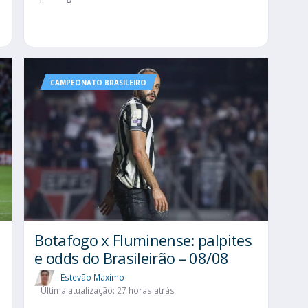
CAMPEONATO BRASILEIRO
Botafogo x Fluminense: palpites
e odds do Brasileirão – 08/08
Estevão Maximo
Última atualização: 27 horas atrás