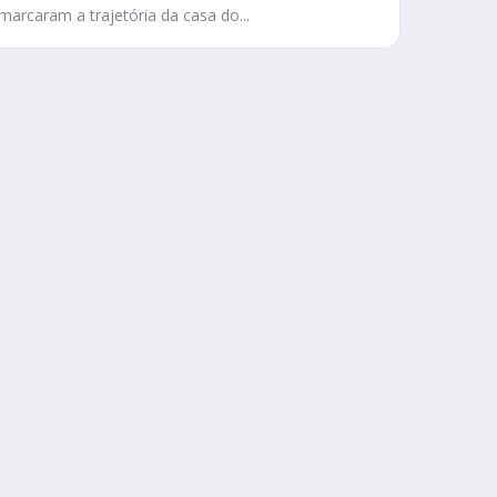
marcaram a trajetória da casa do...