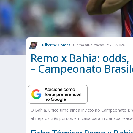
Guilherme Gomes
Última atualização: 21/03/2026
Remo x Bahia: odds, p
– Campeonato Brasile
O Bahia, único time ainda invicto no Campeonato Bra
almeja os três pontos em casa para iniciar sua reaç