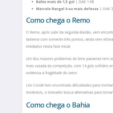
Bahia mais de 1,5 gol
| Odd: 1.98
Marcelo Rangel 4 ou mais defesas
| Odd: 
Como chega o Remo
O Remo, após subir da segunda divisão, vem encontra
lanterna com somente três pontos, ainda sem vitória
imediatos nesta fase inicial.
Um dos maiores problemas do time paraense tem sid
mais vazada da competição, com 14 gols sofridos em
evidencia a fragilidade do setor.
Léo Condé tem encontrado dificuldades para montar
modestos, o treinador busca alternativas para torna
Como chega o Bahia