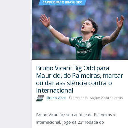
CAMPEONATO BRASILEIRO
Bruno Vicari: Big Odd para
Mauricio, do Palmeiras, marcar
ou dar assistência contra o
Internacional
Bruno Vicari
Última atualização: 2 horas atrás
Bruno Vicari faz sua análise de Palmeiras x
Internacional, jogo da 22ª rodada do