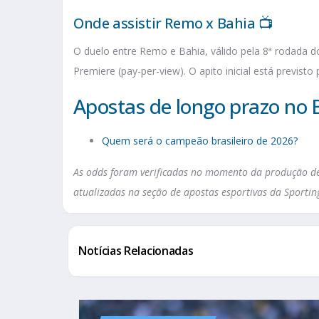
Onde assistir Remo x Bahia 📺
O duelo entre Remo e Bahia, válido pela 8ª rodada do
Premiere (pay-per-view). O apito inicial está previst
Apostas de longo prazo no B
Quem será o campeão brasileiro de 2026?
As odds foram verificadas no momento da produção des
atualizadas na seção de apostas esportivas da Sportin
Notícias Relacionadas