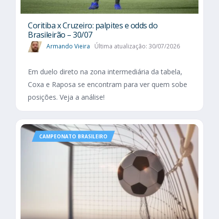
Coritiba x Cruzeiro: palpites e odds do
Brasileirão – 30/07
Armando Vieira
Última atualização: 30/07/2026
Em duelo direto na zona intermediária da tabela,
Coxa e Raposa se encontram para ver quem sobe
posições. Veja a análise!
CAMPEONATO BRASILEIRO