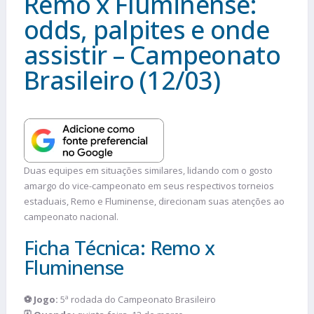
Remo x Fluminense:
odds, palpites e onde
assistir – Campeonato
Brasileiro (12/03)
Duas equipes em situações similares, lidando com o gosto
amargo do vice-campeonato em seus respectivos torneios
estaduais, Remo e Fluminense, direcionam suas atenções ao
campeonato nacional.
Ficha Técnica: Remo x
Fluminense
⚽ Jogo:
5ª rodada do Campeonato Brasileiro