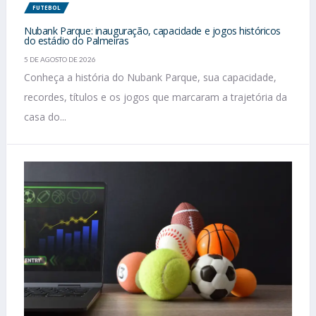
FUTEBOL
Nubank Parque: inauguração, capacidade e jogos históricos
do estádio do Palmeiras
5 DE AGOSTO DE 2026
Conheça a história do Nubank Parque, sua capacidade,
recordes, títulos e os jogos que marcaram a trajetória da
casa do...