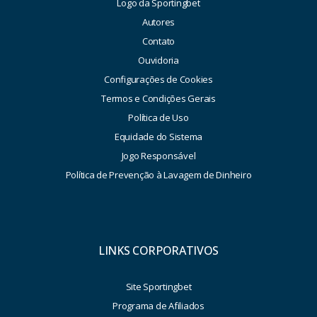
Logo da Sportingbet
Autores
Contato
Ouvidoria
Configurações de Cookies
Termos e Condições Gerais
Política de Uso
Equidade do Sistema
Jogo Responsável
Política de Prevenção à Lavagem de Dinheiro
LINKS CORPORATIVOS
Site Sportingbet
Programa de Afiliados