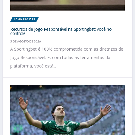
COMO APOSTAR
Recursos de Jogo Responsável na Sportingbet: você no
controle
5 DE AGOSTO DE 2026
A Sportingbet é 100% comprometida com as diretrizes de
Jogo Responsável. E, com todas as ferramentas da
plataforma, você está...