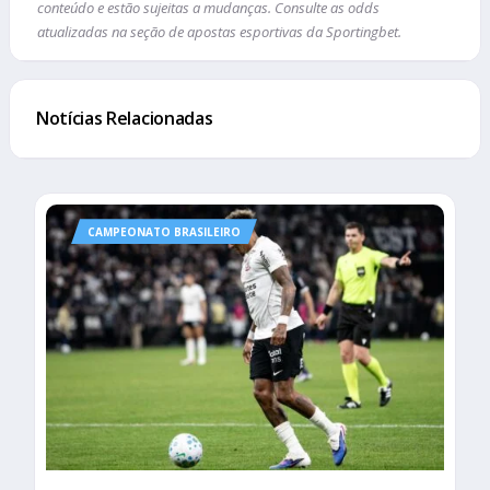
conteúdo e estão sujeitas a mudanças. Consulte as odds
atualizadas na seção de apostas esportivas da Sportingbet.
Notícias Relacionadas
CAMPEONATO BRASILEIRO