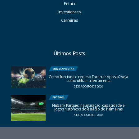
Entain
Investidores
Carreiras
Últimos Posts
COMO APOSTAR
Como funciona o recurso Encerrar Aposta? Veja
como utilizar a ferramenta
5 DE AGOSTO DE 2026
FUTEBOL
Nubank Parque: inauguração, capacidade e
jogos históricos do estádio do Palmeiras
5 DE AGOSTO DE 2026