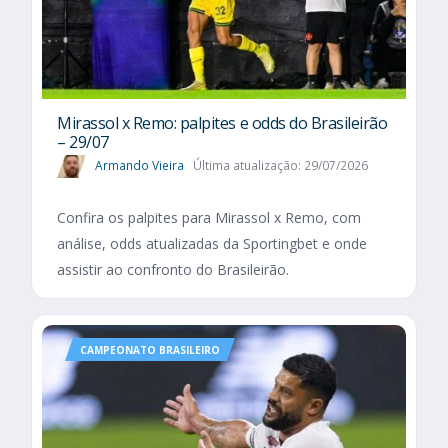
Mirassol x Remo: palpites e odds do Brasileirão
– 29/07
Armando Vieira
Última atualização: 29/07/2026
Confira os palpites para Mirassol x Remo, com
análise, odds atualizadas da Sportingbet e onde
assistir ao confronto do Brasileirão.
CAMPEONATO BRASILEIRO