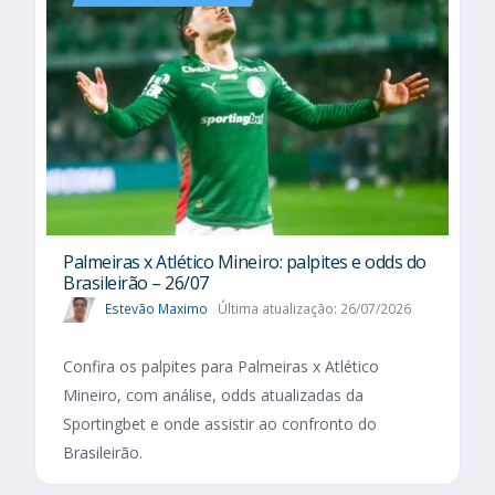
Palmeiras x Atlético Mineiro: palpites e odds do
Brasileirão – 26/07
Estevão Maximo
Última atualização: 26/07/2026
Confira os palpites para Palmeiras x Atlético
Mineiro, com análise, odds atualizadas da
Sportingbet e onde assistir ao confronto do
Brasileirão.