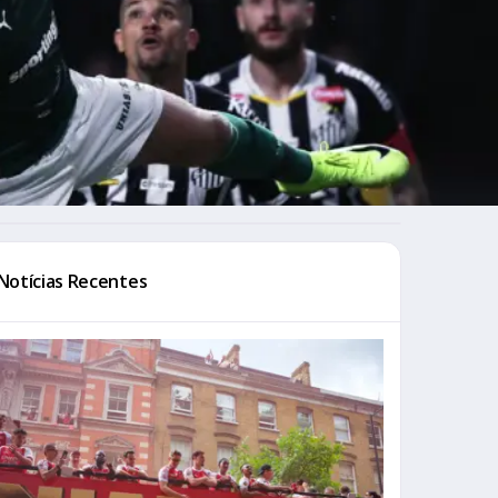
Notícias Recentes