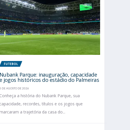
FUTEBOL
Nubank Parque: inauguração, capacidade
e jogos históricos do estádio do Palmeiras
5 DE AGOSTO DE 2026
Conheça a história do Nubank Parque, sua
capacidade, recordes, títulos e os jogos que
marcaram a trajetória da casa do...