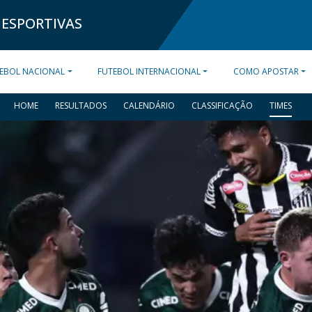
 ESPORTIVAS
EBOL NACIONAL
FUTEBOL INTERNACIONAL
COMO APOSTAR
HOME
RESULTADOS
CALENDÁRIO
CLASSIFICAÇÃO
TIMES