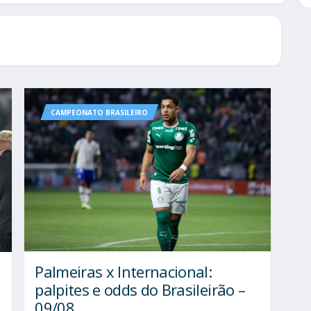
CAMPEONATO BRASILEIRO
Palmeiras x Internacional:
palpites e odds do Brasileirão –
09/08