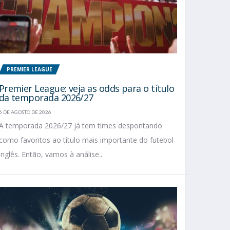
PREMIER LEAGUE
Premier League: veja as odds para o título
da temporada 2026/27
6 DE AGOSTO DE 2026
A temporada 2026/27 já tem times despontando
como favoritos ao título mais importante do futebol
inglês. Então, vamos à análise...