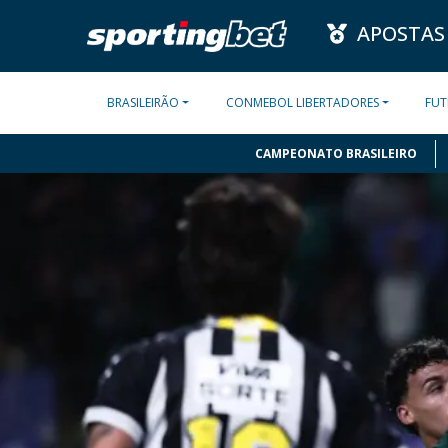
APOSTAS
BRASILEIRÃO
CONMEBOL LIBERTADORES
FUT
CAMPEONATO BRASILEIRO