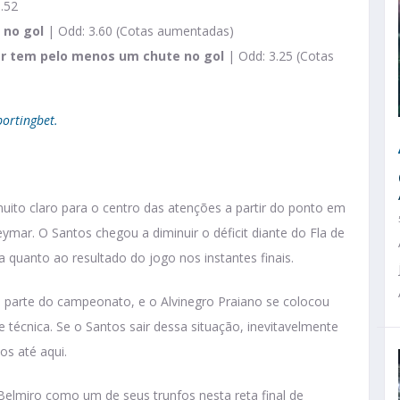
.52
 no gol
| Odd: 3.60 (Cotas aumentadas)
ar tem pelo menos um chute no gol
| Odd: 3.25 (Cotas
ortingbet.
uito claro para o centro das atenções a partir do ponto em
ymar. O Santos chegou a diminuir o déficit diante do Fla de
 quanto ao resultado do jogo nos instantes finais.
 parte do campeonato, e o Alvinegro Praiano se colocou
técnica. Se o Santos sair dessa situação, inevitavelmente
s até aqui.
Belmiro como um de seus trunfos nesta reta final de