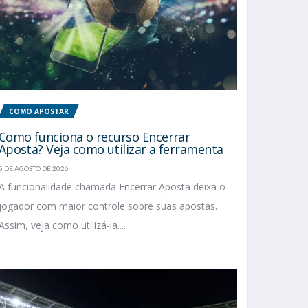
COMO APOSTAR
Como funciona o recurso Encerrar
Aposta? Veja como utilizar a ferramenta
5 DE AGOSTO DE 2026
A funcionalidade chamada Encerrar Aposta deixa o
jogador com maior controle sobre suas apostas.
Assim, veja como utilizá-la....