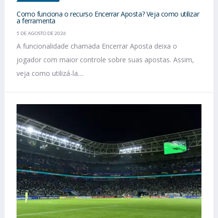
Como funciona o recurso Encerrar Aposta? Veja como utilizar
a ferramenta
5 DE AGOSTO DE 2026
A funcionalidade chamada Encerrar Aposta deixa o
jogador com maior controle sobre suas apostas. Assim,
veja como utilizá-la....