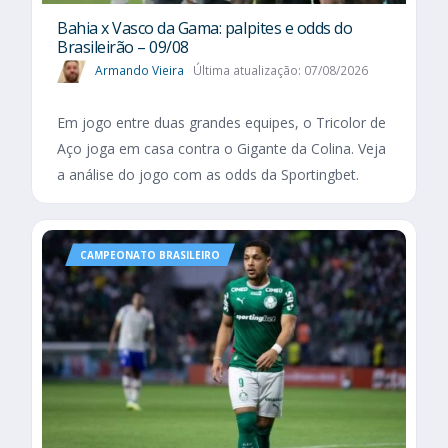
Bahia x Vasco da Gama: palpites e odds do
Brasileirão – 09/08
Armando Vieira
Última atualização: 07/08/2026
Em jogo entre duas grandes equipes, o Tricolor de
Aço joga em casa contra o Gigante da Colina. Veja
a análise do jogo com as odds da Sportingbet.
CAMPEONATO BRASILEIRO