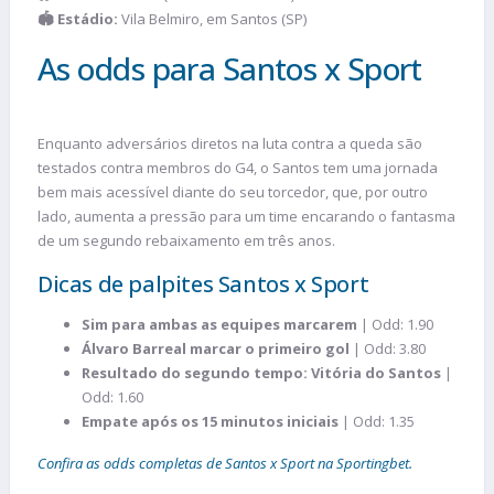
🏟️ Estádio:
Vila Belmiro, em Santos (SP)
As odds para Santos x Sport
Enquanto adversários diretos na luta contra a queda são
testados contra membros do G4, o Santos tem uma jornada
bem mais acessível diante do seu torcedor, que, por outro
lado, aumenta a pressão para um time encarando o fantasma
de um segundo rebaixamento em três anos.
Dicas de palpites Santos x Sport
Sim para ambas as equipes marcarem
| Odd: 1.90
Álvaro Barreal marcar o primeiro gol
| Odd: 3.80
Resultado do segundo tempo: Vitória do Santos
|
Odd: 1.60
Empate após os 15 minutos iniciais
| Odd: 1.35
Confira as odds completas de Santos x Sport na Sportingbet.