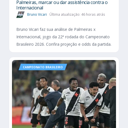
Palmeiras, marcar ou dar assistência contra o
Internacional
Bruno Vicari
Última atualização: 46 horas atrás
Bruno Vicari faz sua análise de Palmeiras x
Internacional, jogo da 22ª rodada do Campeonato
Brasileiro 2026. Confira projeção e odds da partida.
CAMPEONATO BRASILEIRO