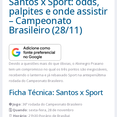
Santos x Sport: odds,
palpites e onde assistir
– Campeonato
Brasileiro (28/11)
Devido a questões mais do que óbvias, o Alvinegro Praiano
tem um compromisso no qual os três pontos são inegociáveis,
recebendo o lanterna e já rebaixado Sport na antepenúltima
rodada do Campeonato Brasileiro.
Ficha Técnica: Santos x Sport
⚽ Jogo:
36ª rodada do Campeonato Brasileiro
🗓️ Quando:
sexta-feira, 28 de novembro
⏰
Horário:
21h30 (horário de Brasília)