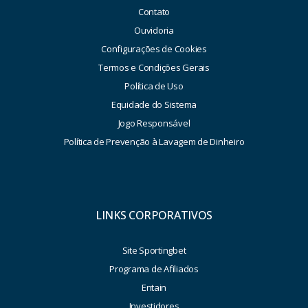
Contato
Ouvidoria
Configurações de Cookies
Termos e Condições Gerais
Política de Uso
Equidade do Sistema
Jogo Responsável
Política de Prevenção à Lavagem de Dinheiro
LINKS CORPORATIVOS
Site Sportingbet
Programa de Afiliados
Entain
Investidores