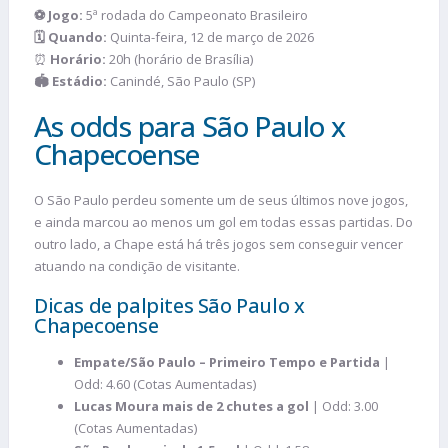
⚽ Jogo:
5ª rodada do Campeonato Brasileiro
🗓️ Quando:
Quinta-feira, 12 de março de 2026
⏰
Horário:
20h (horário de Brasília)
🏟️ Estádio:
Canindé, São Paulo (SP)
As odds para São Paulo x
Chapecoense
O São Paulo perdeu somente um de seus últimos nove jogos,
e ainda marcou ao menos um gol em todas essas partidas. Do
outro lado, a Chape está há três jogos sem conseguir vencer
atuando na condição de visitante.
Dicas de palpites São Paulo x
Chapecoense
Empate/São Paulo – Primeiro Tempo e Partida
|
Odd: 4.60 (Cotas Aumentadas)
Lucas Moura mais de 2 chutes a gol
| Odd: 3.00
(Cotas Aumentadas)