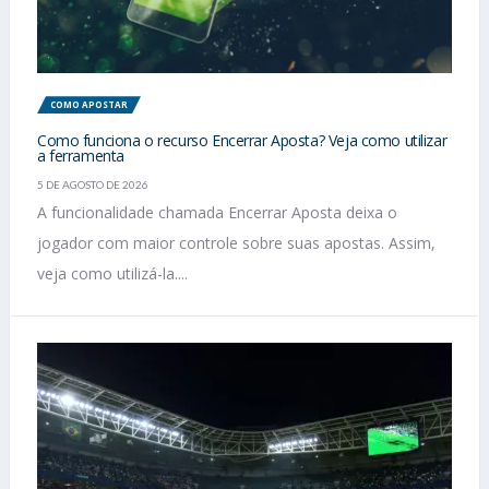
COMO APOSTAR
Como funciona o recurso Encerrar Aposta? Veja como utilizar
a ferramenta
5 DE AGOSTO DE 2026
A funcionalidade chamada Encerrar Aposta deixa o
jogador com maior controle sobre suas apostas. Assim,
veja como utilizá-la....