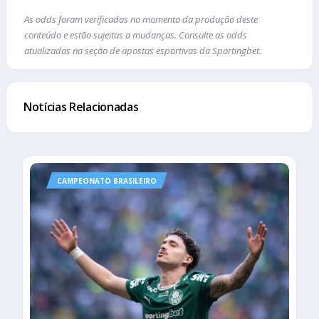
As odds foram verificadas no momento da produção deste
conteúdo e estão sujeitas a mudanças. Consulte as odds
atualizadas na seção de apostas esportivas da Sportingbet.
Notícias Relacionadas
CAMPEONATO BRASILEIRO