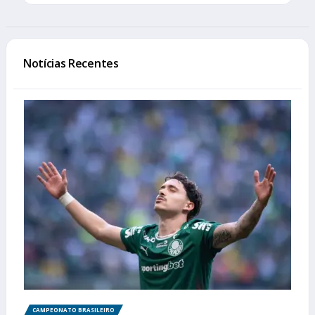
Notícias Recentes
CAMPEONATO BRASILEIRO