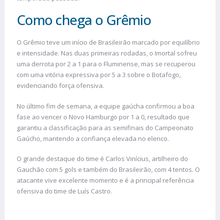
Como chega o Grêmio
O Grêmio teve um início de Brasileirão marcado por equilíbrio
e intensidade. Nas duas primeiras rodadas, o Imortal sofreu
uma derrota por 2 a 1 para o Fluminense, mas se recuperou
com uma vitória expressiva por 5 a 3 sobre o Botafogo,
evidenciando força ofensiva.
No último fim de semana, a equipe gaúcha confirmou a boa
fase ao vencer o Novo Hamburgo por 1 a 0, resultado que
garantiu a classificação para as semifinais do Campeonato
Gaúcho, mantendo a confiança elevada no elenco.
O grande destaque do time é Carlos Vinícius, artilheiro do
Gauchão com 5 gols e também do Brasileirão, com 4 tentos. O
atacante vive excelente momento e é a principal referência
ofensiva do time de Luís Castro.