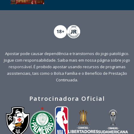
Apostar pode causar dependência e transtornos do jogo patológico.
Jogue com responsabilidade. Saiba mais em nossa página sobre
jogo
responsável
. É proibido apostar usando recursos de programas
assistenciais, tais como o Bolsa Família e o Benefício de Prestação
Continuada.
Patrocinadora Oficial