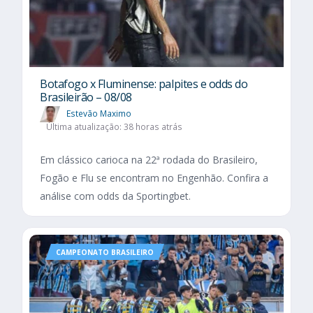
Botafogo x Fluminense: palpites e odds do
Brasileirão – 08/08
Estevão Maximo
Última atualização: 38 horas atrás
Em clássico carioca na 22ª rodada do Brasileiro,
Fogão e Flu se encontram no Engenhão. Confira a
análise com odds da Sportingbet.
CAMPEONATO BRASILEIRO