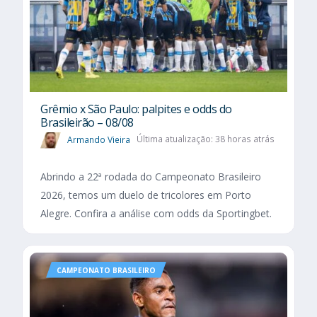
Grêmio x São Paulo: palpites e odds do
Brasileirão – 08/08
Armando Vieira
Última atualização: 38 horas atrás
Abrindo a 22ª rodada do Campeonato Brasileiro
2026, temos um duelo de tricolores em Porto
Alegre. Confira a análise com odds da Sportingbet.
CAMPEONATO BRASILEIRO