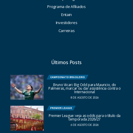
Programa de Afiliados
Entain
Investidores
Carreiras
Últimos Posts
CAMPEONATO BRASILEIRO
Bruno Vicari: Big Odd para Mauricio, do
Palmeiras, marcar ou dar assistência contra o
Internacional
8 DE AGOSTO DE 2026
PREMIER LEAGUE
Premier League: veja as odds para o título da
temporada 2026/27
6 DE AGOSTO DE 2026