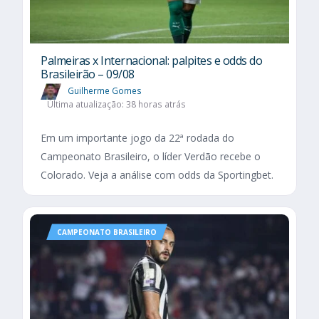
Palmeiras x Internacional: palpites e odds do
Brasileirão – 09/08
Guilherme Gomes
Última atualização: 38 horas atrás
Em um importante jogo da 22ª rodada do
Campeonato Brasileiro, o líder Verdão recebe o
Colorado. Veja a análise com odds da Sportingbet.
CAMPEONATO BRASILEIRO