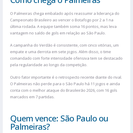
O Palmeiras chega embalado após reassumir a liderança do
Campeonato Brasileiro ao vencer o Botafogo por 2 a 1 na
última rodada. A equipe também soma 16 pontos, mas leva
vantagem no saldo de gols em relação ao São Paulo.
A campanha do Verdão é consistente, com cinco vitórias, um
empate e uma derrota em sete jogos. Além disso, o time
comandado com forte intensidade ofensiva tem se destacado
pela regularidade ao longo da competição.
Outro fator importante é o retrospecto recente diante do rival.
O Palmeiras não perde para o São Paulo há 11 jogos e ainda
conta com o melhor ataque do Brasileirão 2026, com 16 gols
marcados em 7 partidas.
Quem vence: São Paulo ou
Palmeiras?