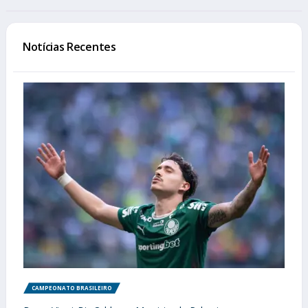
Notícias Recentes
CAMPEONATO BRASILEIRO