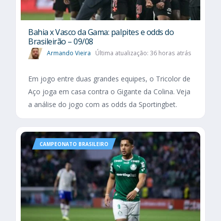
Bahia x Vasco da Gama: palpites e odds do
Brasileirão – 09/08
Armando Vieira
Última atualização: 36 horas atrás
Em jogo entre duas grandes equipes, o Tricolor de
Aço joga em casa contra o Gigante da Colina. Veja
a análise do jogo com as odds da Sportingbet.
CAMPEONATO BRASILEIRO