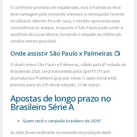
O confronto promete ser equilibrado, mas o Palmeiras leva
leve vantagem pelo momento ofensivo e retrospecto recente
no clássico. Mesmo fora de casa, o Verdão apresenta mais
consistência no ataque, enquanto o São Paulo pode sentir a
ausência de Lucas Moura, tornando o empate ou vitória um
cenário menos provável.
Onde assistir São Paulo x Palmeiras 📺
O duelo entre São Paulo e Palmeiras, válido pela 8ª rodada do
Brasileirão 2026, será transmitido pela SporTV (TV por
assinatura) e Premiere (pay-per-view). O apito inicial está
previsto para às 21h deste sábado, 21 de março.
Apostas de longo prazo no
Brasileiro Série A
Quem será o campeão brasileiro de 2026?
As odds foram verificadas no momento da produção deste