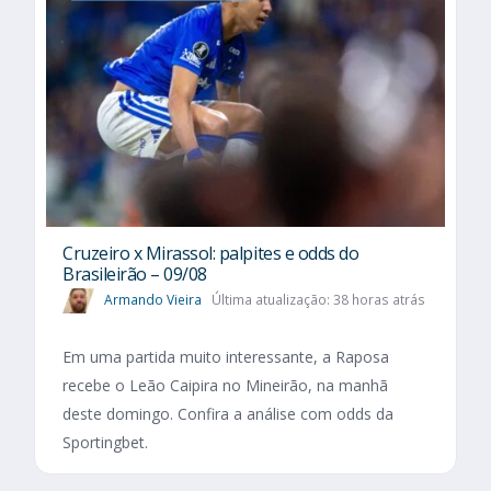
Cruzeiro x Mirassol: palpites e odds do
Brasileirão – 09/08
Armando Vieira
Última atualização: 38 horas atrás
Em uma partida muito interessante, a Raposa
recebe o Leão Caipira no Mineirão, na manhã
deste domingo. Confira a análise com odds da
Sportingbet.