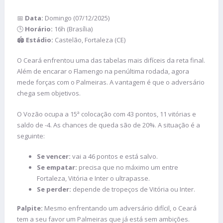
📅
Data:
Domingo (07/12/2025)
🕒
Horário:
16h (Brasília)
🏟️
Estádio:
Castelão, Fortaleza (CE)
O Ceará enfrentou uma das tabelas mais difíceis da reta final.
Além de encarar o Flamengo na penúltima rodada, agora
mede forças com o Palmeiras. A vantagem é que o adversário
chega sem objetivos.
O Vozão ocupa a 15ª colocação com 43 pontos, 11 vitórias e
saldo de -4. As chances de queda são de 20%. A situação é a
seguinte:
Se vencer:
vai a 46 pontos e está salvo.
Se empatar:
precisa que no máximo um entre
Fortaleza, Vitória e Inter o ultrapasse.
Se perder:
depende de tropeços de Vitória ou Inter.
Palpite:
Mesmo enfrentando um adversário difícil, o Ceará
tem a seu favor um Palmeiras que já está sem ambições.