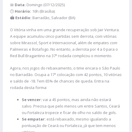
📅
Data:
Domingo (07/12/2025)
🕒
Horário:
16h (Brasília)
🏟️
Estádio:
Barradão, Salvador (BA)
O Vitória vinha em uma grande recuperação sob Jair Ventura.
A equipe acumulou cinco partidas sem derrota, com vitórias
sobre Mirassol, Sport e Internacional, além de empates com
Palmeiras e Botafogo. No entanto, a derrota por 4 a 0 para o
Red Bull Bragantino na 37ª rodada complicou o momento.
Agora, nos jogos do rebaixamento, o time encara o São Paulo
no Barradão. Ocupa a 17ª colocação com 42 pontos, 10 vitórias
e saldo de -18. Tem 65% de chances de queda. Entra na
rodada desta forma:
Se vencer:
vai a 45 pontos, mas ainda não estará
salvo. Precisa que pelo menos um entre Santos, Ceará
ou Fortaleza tropece e ficar de olho no saldo de gols.
Se empatar:
está rebaixado, mesmo igualando a
pontuação de Ceará ou Fortaleza, já que tem menos