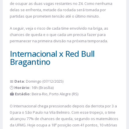
de ocupar as duas vagas restantes no Z4. Como nenhuma
delas se enfrenta, metade da rodada será tomada por
partidas que prometem tensão até o último minuto.
A seguir, veja o risco de cada time envolvido na briga, as
chances de queda e o que cada um precisa fazer para
permanecer na primeira divisão na próxima temporada.
Internacional x Red Bull
Bragantino
📅
Data:
Domingo (07/12/2025)
🕒
Horário:
16h (Brasília)
🏟️
Estádio:
Beira-Rio, Porto Alegre (RS)
O Internacional chega pressionado depois da derrota por 3 a
0 para o São Paulo na Vila Belmiro. Com esse tropeço, o time
alcançou 77% de chances de queda, segundo os matemáticos
da UFMG. Hoje ocupa a 18ª posição com 41 pontos, 10 vitórias