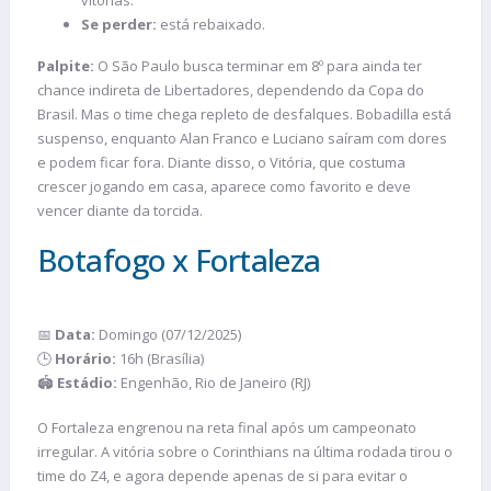
vitórias.
Se perder:
está rebaixado.
Palpite:
O São Paulo busca terminar em 8º para ainda ter
chance indireta de Libertadores, dependendo da Copa do
Brasil. Mas o time chega repleto de desfalques. Bobadilla está
suspenso, enquanto Alan Franco e Luciano saíram com dores
e podem ficar fora. Diante disso, o Vitória, que costuma
crescer jogando em casa, aparece como favorito e deve
vencer diante da torcida.
Botafogo x Fortaleza
📅
Data:
Domingo (07/12/2025)
🕒
Horário:
16h (Brasília)
🏟️
Estádio:
Engenhão, Rio de Janeiro (RJ)
O Fortaleza engrenou na reta final após um campeonato
irregular. A vitória sobre o Corinthians na última rodada tirou o
time do Z4, e agora depende apenas de si para evitar o