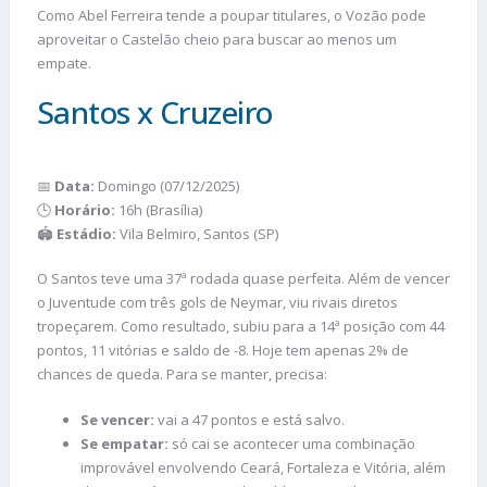
Como Abel Ferreira tende a poupar titulares, o Vozão pode
aproveitar o Castelão cheio para buscar ao menos um
empate.
Santos x Cruzeiro
📅
Data:
Domingo (07/12/2025)
🕒
Horário:
16h (Brasília)
🏟️
Estádio:
Vila Belmiro, Santos (SP)
O Santos teve uma 37ª rodada quase perfeita. Além de vencer
o Juventude com três gols de Neymar, viu rivais diretos
tropeçarem. Como resultado, subiu para a 14ª posição com 44
pontos, 11 vitórias e saldo de -8. Hoje tem apenas 2% de
chances de queda. Para se manter, precisa:
Se vencer:
vai a 47 pontos e está salvo.
Se empatar:
só cai se acontecer uma combinação
improvável envolvendo Ceará, Fortaleza e Vitória, além