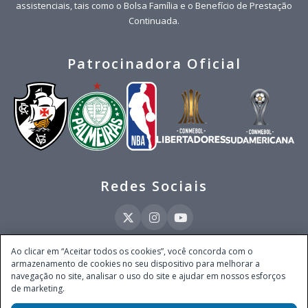
assistenciais, tais como o Bolsa Família e o Benefício de Prestação
Continuada.
Patrocinadora Oficial
Redes Sociais
Ao clicar em “Aceitar todos os cookies”, você concorda com o
armazenamento de cookies no seu dispositivo para melhorar a
Este site é operado pela Ventmear Brasil LTDA (CNPJ 52.868.380/0001-84), com
navegação no site, analisar o uso do site e ajudar em nossos esforços
endereço na Avenida Brigadeiro Faria Lima, nº 4.055, 3º andar, Itaim Bibi, no
de marketing.
Município de São Paulo, Estado de São Paulo, CEP 04538-133, Brasil - empresa
autorizada a operar apostas de quota fixa em todo território nacional pela