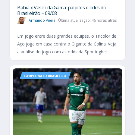
Bahia x Vasco da Gama: palpites e odds do
Brasileirão – 09/08
Armando Vieira
Última atualização: 46 horas atrás
Em jogo entre duas grandes equipes, o Tricolor de
Aço joga em casa contra o Gigante da Colina. Veja
a análise do jogo com as odds da Sportingbet.
CAMPEONATO BRASILEIRO