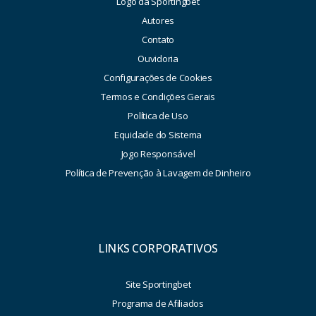
Logo da Sportingbet
Autores
Contato
Ouvidoria
Configurações de Cookies
Termos e Condições Gerais
Política de Uso
Equidade do Sistema
Jogo Responsável
Política de Prevenção à Lavagem de Dinheiro
LINKS CORPORATIVOS
Site Sportingbet
Programa de Afiliados