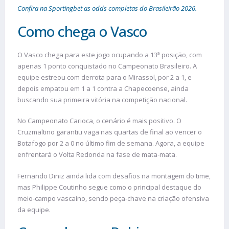
Confira na Sportingbet as odds completas do Brasileirão 2026.
Como chega o Vasco
O Vasco chega para este jogo ocupando a 13ª posição, com
apenas 1 ponto conquistado no Campeonato Brasileiro. A
equipe estreou com derrota para o Mirassol, por 2 a 1, e
depois empatou em 1 a 1 contra a Chapecoense, ainda
buscando sua primeira vitória na competição nacional.
No Campeonato Carioca, o cenário é mais positivo. O
Cruzmaltino garantiu vaga nas quartas de final ao vencer o
Botafogo por 2 a 0 no último fim de semana. Agora, a equipe
enfrentará o Volta Redonda na fase de mata-mata.
Fernando Diniz ainda lida com desafios na montagem do time,
mas Philippe Coutinho segue como o principal destaque do
meio-campo vascaíno, sendo peça-chave na criação ofensiva
da equipe.