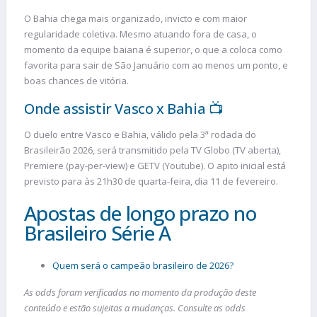
O Bahia chega mais organizado, invicto e com maior
regularidade coletiva. Mesmo atuando fora de casa, o
momento da equipe baiana é superior, o que a coloca como
favorita para sair de São Januário com ao menos um ponto, e
boas chances de vitória.
Onde assistir Vasco x Bahia 📺
O duelo entre Vasco e Bahia, válido pela 3ª rodada do
Brasileirão 2026, será transmitido pela TV Globo (TV aberta),
Premiere (pay-per-view) e GETV (Youtube). O apito inicial está
previsto para às 21h30 de quarta-feira, dia 11 de fevereiro.
Apostas de longo prazo no
Brasileiro Série A
Quem será o campeão brasileiro de 2026?
As odds foram verificadas no momento da produção deste
conteúdo e estão sujeitas a mudanças. Consulte as odds