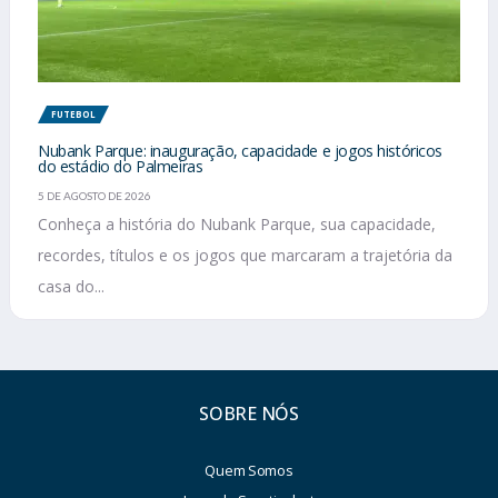
FUTEBOL
Nubank Parque: inauguração, capacidade e jogos históricos
do estádio do Palmeiras
5 DE AGOSTO DE 2026
Conheça a história do Nubank Parque, sua capacidade,
recordes, títulos e os jogos que marcaram a trajetória da
casa do...
SOBRE NÓS
Quem Somos