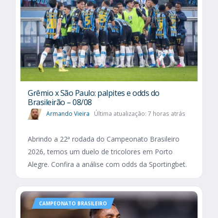
Grêmio x São Paulo: palpites e odds do
Brasileirão – 08/08
Armando Vieira
Última atualização: 7 horas atrás
Abrindo a 22ª rodada do Campeonato Brasileiro
2026, temos um duelo de tricolores em Porto
Alegre. Confira a análise com odds da Sportingbet.
CAMPEONATO BRASILEIRO