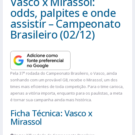
Vasco x Mirassol:
odds, palpites e onde
assistir – Campeonato
Brasileiro (02/12)
Pela 37ª rodada do Campeonato Brasileiro, o Vasco, ainda
sonhando com um provável G8, recebe o Mirassol, um dos
times mais eficientes de toda competição. Para o time carioca,
apenas a vitória importa, enquanto para os paulistas, a meta
é tornar sua campanha ainda mais histórica.
Ficha Técnica: Vasco x
Mirassol