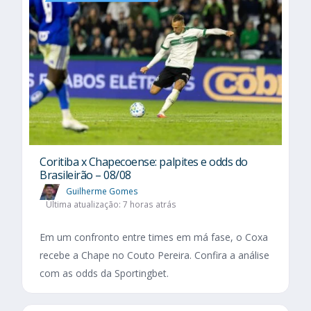
Coritiba x Chapecoense: palpites e odds do
Brasileirão – 08/08
Guilherme Gomes
Última atualização: 7 horas atrás
Em um confronto entre times em má fase, o Coxa
recebe a Chape no Couto Pereira. Confira a análise
com as odds da Sportingbet.