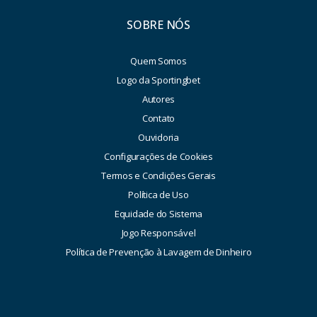
SOBRE NÓS
Quem Somos
Logo da Sportingbet
Autores
Contato
Ouvidoria
Configurações de Cookies
Termos e Condições Gerais
Política de Uso
Equidade do Sistema
Jogo Responsável
Política de Prevenção à Lavagem de Dinheiro