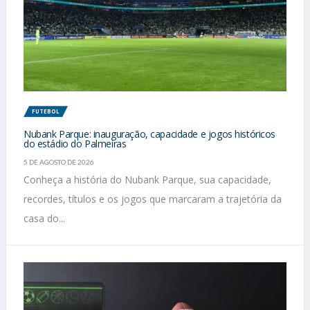
FUTEBOL
Nubank Parque: inauguração, capacidade e jogos históricos
do estádio do Palmeiras
5 DE AGOSTO DE 2026
Conheça a história do Nubank Parque, sua capacidade,
recordes, títulos e os jogos que marcaram a trajetória da
casa do...