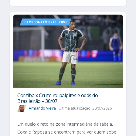
CAMPEONATO BRASILEIRO
Coritiba x Cruzeiro: palpites e odds do
Brasileirão – 30/07
Armando Vieira
Última atualização: 30/07/2026
Em duelo direto na zona intermediária da tabela,
Coxa e Raposa se encontram para ver quem sobe