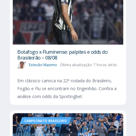
Botafogo x Fluminense: palpites e odds do
Brasileirão – 08/08
Estevão Maximo
Última atualização: 7 horas atrás
Em clássico carioca na 22ª rodada do Brasileiro,
Fogão e Flu se encontram no Engenhão. Confira a
análise com odds da Sportingbet.
CAMPEONATO BRASILEIRO