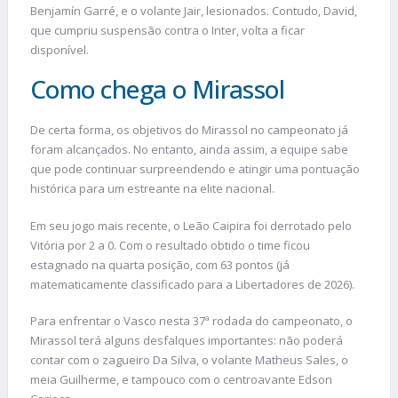
Benjamín Garré, e o volante Jair, lesionados. Contudo, David,
que cumpriu suspensão contra o Inter, volta a ficar
disponível.
Como chega o Mirassol
De certa forma, os objetivos do Mirassol no campeonato já
foram alcançados. No entanto, ainda assim, a equipe sabe
que pode continuar surpreendendo e atingir uma pontuação
histórica para um estreante na elite nacional.
Em seu jogo mais recente, o Leão Caipira foi derrotado pelo
Vitória por 2 a 0. Com o resultado obtido o time ficou
estagnado na quarta posição, com 63 pontos (já
matematicamente classificado para a Libertadores de 2026).
Para enfrentar o Vasco nesta 37ª rodada do campeonato, o
Mirassol terá alguns desfalques importantes: não poderá
contar com o zagueiro Da Silva, o volante Matheus Sales, o
meia Guilherme, e tampouco com o centroavante Edson