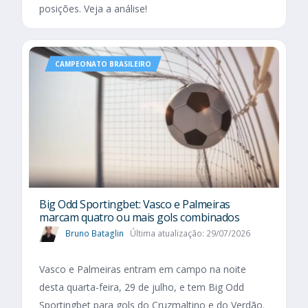
posições. Veja a análise!
CAMPEONATO BRASILEIRO
Big Odd Sportingbet: Vasco e Palmeiras
marcam quatro ou mais gols combinados
Bruno Bataglin
Última atualização: 29/07/2026
Vasco e Palmeiras entram em campo na noite
desta quarta-feira, 29 de julho, e tem Big Odd
Sportingbet para gols do Cruzmaltino e do Verdão.