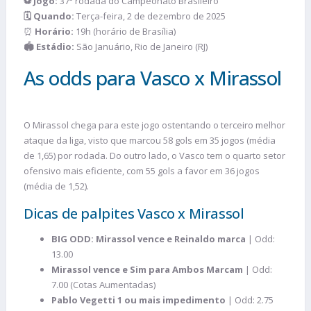
⚽ Jogo:
37ª rodada do Campeonato Brasileiro
🗓️ Quando:
Terça-feira, 2 de dezembro de 2025
⏰
Horário:
19h (horário de Brasília)
🏟️ Estádio:
São Januário, Rio de Janeiro (RJ)
As odds para Vasco x Mirassol
O Mirassol chega para este jogo ostentando o terceiro melhor
ataque da liga, visto que marcou 58 gols em 35 jogos (média
de 1,65) por rodada. Do outro lado, o Vasco tem o quarto setor
ofensivo mais eficiente, com 55 gols a favor em 36 jogos
(média de 1,52).
Dicas de palpites Vasco x Mirassol
BIG ODD: Mirassol vence e Reinaldo marca
| Odd:
13.00
Mirassol vence e Sim para Ambos Marcam
| Odd:
7.00 (Cotas Aumentadas)
Pablo Vegetti 1 ou mais impedimento
| Odd: 2.75