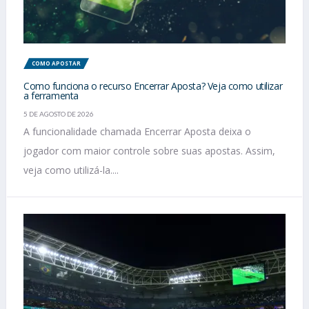
COMO APOSTAR
Como funciona o recurso Encerrar Aposta? Veja como utilizar
a ferramenta
5 DE AGOSTO DE 2026
A funcionalidade chamada Encerrar Aposta deixa o
jogador com maior controle sobre suas apostas. Assim,
veja como utilizá-la....