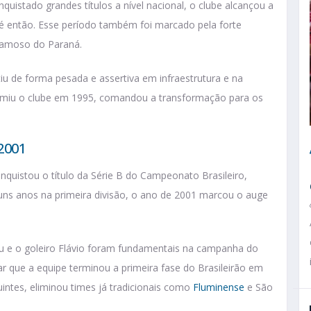
uistado grandes títulos a nível nacional, o clube alcançou a
té então. Esse período também foi marcado pela forte
 famoso do Paraná.
iu de forma pesada e assertiva em infraestrutura e na
sumiu o clube em 1995, comandou a transformação para os
2001
quistou o título da Série B do Campeonato Brasileiro,
lguns anos na primeira divisão, o ano de 2001 marcou o auge
u e o goleiro Flávio foram fundamentais na campanha do
var que a equipe terminou a primeira fase do Brasileirão em
intes, eliminou times já tradicionais como
Fluminense
e São