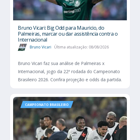
Bruno Vicari: Big Odd para Mauricio, do
Palmeiras, marcar ou dar assistência contra o
Internacional
Bruno Vicari
Última atualização: 08/08/2026
Bruno Vicari faz sua análise de Palmeiras x
Internacional, jogo da 22ª rodada do Campeonato
Brasileiro 2026. Confira projeção e odds da partida.
CAMPEONATO BRASILEIRO