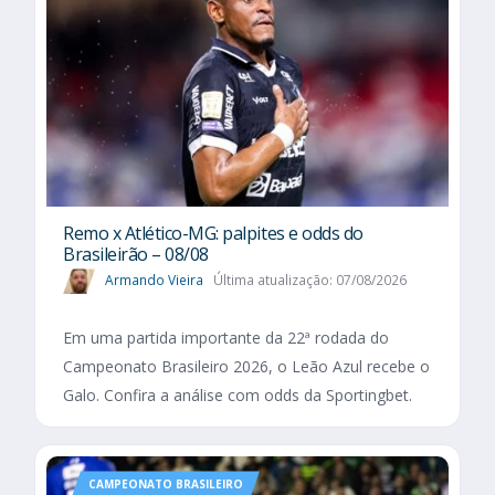
Remo x Atlético-MG: palpites e odds do
Brasileirão – 08/08
Armando Vieira
Última atualização: 07/08/2026
Em uma partida importante da 22ª rodada do
Campeonato Brasileiro 2026, o Leão Azul recebe o
Galo. Confira a análise com odds da Sportingbet.
CAMPEONATO BRASILEIRO