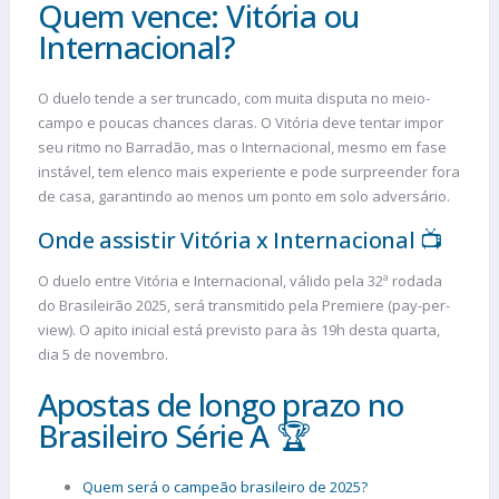
Quem vence: Vitória ou
Internacional?
O duelo tende a ser truncado, com muita disputa no meio-
campo e poucas chances claras. O Vitória deve tentar impor
seu ritmo no Barradão, mas o Internacional, mesmo em fase
instável, tem elenco mais experiente e pode surpreender fora
de casa, garantindo ao menos um ponto em solo adversário.
Onde assistir Vitória x Internacional 📺
O duelo entre Vitória e Internacional, válido pela 32ª rodada
do Brasileirão 2025, será transmitido pela Premiere (pay-per-
view). O apito inicial está previsto para às 19h desta quarta,
dia 5 de novembro.
Apostas de longo prazo no
Brasileiro Série A 🏆
Quem será o campeão brasileiro de 2025?