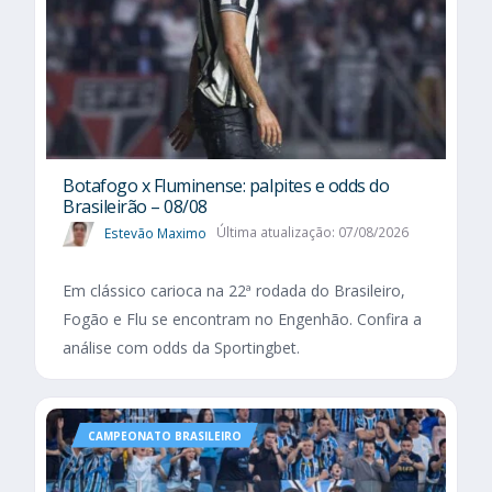
Botafogo x Fluminense: palpites e odds do
Brasileirão – 08/08
Estevão Maximo
Última atualização: 07/08/2026
Em clássico carioca na 22ª rodada do Brasileiro,
Fogão e Flu se encontram no Engenhão. Confira a
análise com odds da Sportingbet.
CAMPEONATO BRASILEIRO