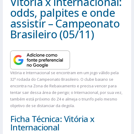
Vitória x Internacional:
odds, palpites e onde
assistir – Campeonato
Brasileiro (05/11)
Vitória e Internacional se encontram em um jogo válido pela
32ª rodada do Campeonato Brasileiro. O clube baiano se
encontra na Zona de Rebaixamento e precisa vencer para
tentar sair dessa área de perigo; o Internacional, por sua vez,
também está próximo do Z4 e almeja o triunfo pelo mesmo
objetivo de se distanciar da degola.
Ficha Técnica: Vitória x
Internacional