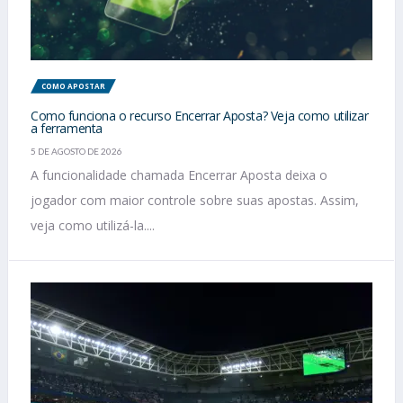
COMO APOSTAR
Como funciona o recurso Encerrar Aposta? Veja como utilizar
a ferramenta
5 DE AGOSTO DE 2026
A funcionalidade chamada Encerrar Aposta deixa o
jogador com maior controle sobre suas apostas. Assim,
veja como utilizá-la....