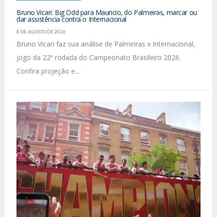
Bruno Vicari: Big Odd para Mauricio, do Palmeiras, marcar ou
dar assistência contra o Internacional
8 DE AGOSTO DE 2026
Bruno Vicari faz sua análise de Palmeiras x Internacional,
jogo da 22ª rodada do Campeonato Brasileiro 2026.
Confira projeção e...