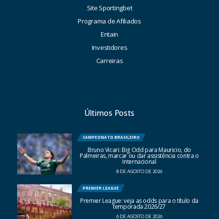
Site Sportingbet
Programa de Afiliados
Entain
Investidores
Carreiras
Últimos Posts
CAMPEONATO BRASILEIRO
Bruno Vicari: Big Odd para Mauricio, do
Palmeiras, marcar ou dar assistência contra o
Internacional
8 DE AGOSTO DE 2026
PREMIER LEAGUE
Premier League: veja as odds para o título da
temporada 2026/27
6 DE AGOSTO DE 2026