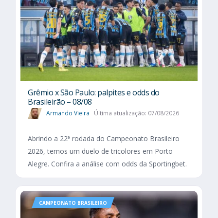
Grêmio x São Paulo: palpites e odds do
Brasileirão – 08/08
Armando Vieira
Última atualização: 07/08/2026
Abrindo a 22ª rodada do Campeonato Brasileiro
2026, temos um duelo de tricolores em Porto
Alegre. Confira a análise com odds da Sportingbet.
CAMPEONATO BRASILEIRO