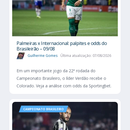
Palmeiras x Internacional: palpites e odds do
Brasileirão – 09/08
Guilherme Gomes
Última atualização: 07/08/2026
Em um importante jogo da 22ª rodada do
Campeonato Brasileiro, o líder Verdão recebe o
Colorado. Veja a análise com odds da Sportingbet.
CAMPEONATO BRASILEIRO