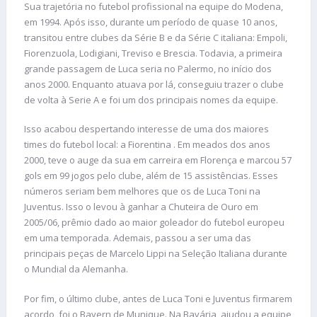
Sua trajetória no futebol profissional na equipe do Modena,
em 1994. Após isso, durante um período de quase 10 anos,
transitou entre clubes da Série B e da Série C italiana: Empoli,
Fiorenzuola, Lodigiani, Treviso e Brescia. Todavia, a primeira
grande passagem de Luca seria no Palermo, no início dos
anos 2000. Enquanto atuava por lá, conseguiu trazer o clube
de volta à Serie A e foi um dos principais nomes da equipe.
Isso acabou despertando interesse de uma dos maiores
times do futebol local: a Fiorentina . Em meados dos anos
2000, teve o auge da sua em carreira em Florença e marcou 57
gols em 99 jogos pelo clube, além de 15 assistências. Esses
números seriam bem melhores que os de Luca Toni na
Juventus. Isso o levou à ganhar a Chuteira de Ouro em
2005/06, prêmio dado ao maior goleador do futebol europeu
em uma temporada. Ademais, passou a ser uma das
principais peças de Marcelo Lippi na Seleção Italiana durante
o Mundial da Alemanha.
Por fim, o último clube, antes de Luca Toni e Juventus firmarem
acordo, foi o Bayern de Munique. Na Bavária, ajudou a equipe