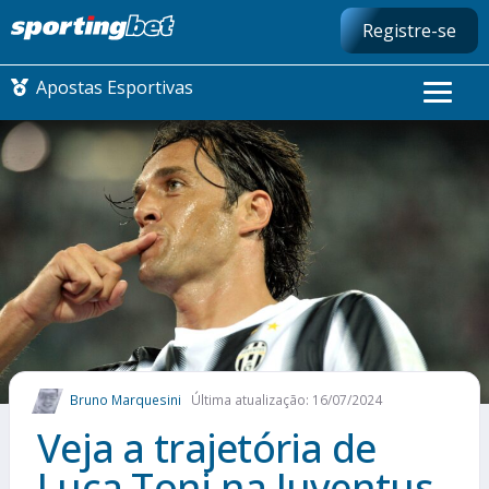
Registre-se
Apostas Esportivas
CONMEBOL LIBERTADORES
FUTEBOL NACIONAL
FUTEBOL INTERNACIONAL
COMO APOSTAR
Bruno Marquesini
Última atualização: 16/07/2024
MAIS ESPORTES
Veja a trajetória de
Luca Toni na Juventus