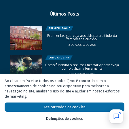
Últimos Posts
PREMIER LEAGUE
Premier League: veja as odds para o título da
temporada 2026/27
6 DE AGOSTO DE 2026
COMO APOSTAR
Como funciona o recurso Encerrar Aposta? Veja
como utilizar a ferramenta
5 DE AGOSTO DE 2026
Ao clicar em “Aceitar todos os cookies”, você concorda com o
armazenamento de cookies no seu dispositivo para melhorar a
navegação no site, analisar o uso do site e ajudar em nossos esforços
de marketing.
Aceitar todos os cookies
Definições de cookies
Apostar pode causar dependência e transtornos do jogo patológico.