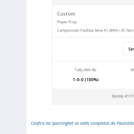
Custom
Player Prop
Campeonato Paulista Série A1 (BRA) • EC Noro
See
Tally (Win %)
M
1-0-0 (100%)
Betslip #17
Confira na Sportingbet as odds completas do Paulistã