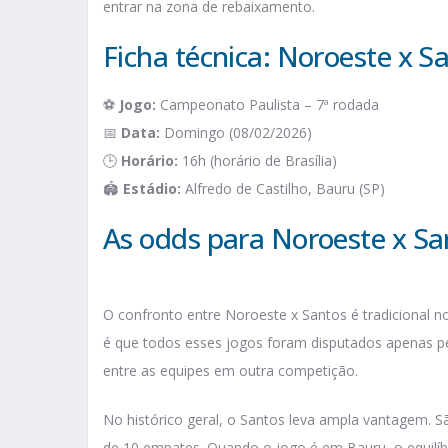
entrar na zona de rebaixamento.
Ficha técnica: Noroeste x S
⚽
Jogo:
Campeonato Paulista – 7ª rodada
📅
Data:
Domingo (08/02/2026)
🕒
Horário:
16h (horário de Brasília)
🏟️
Estádio:
Alfredo de Castilho, Bauru (SP)
As odds para Noroeste x Sa
O confronto entre Noroeste x Santos é tradicional n
é que todos esses jogos foram disputados apenas p
entre as equipes em outra competição.
No histórico geral, o Santos leva ampla vantagem. S
de 10 empates. Quando o jogo é em Bauru, o equilí