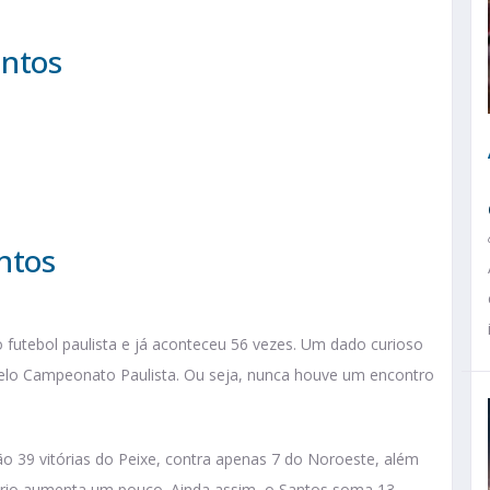
antos
ntos
o futebol paulista e já aconteceu 56 vezes. Um dado curioso
elo Campeonato Paulista. Ou seja, nunca houve um encontro
ão 39 vitórias do Peixe, contra apenas 7 do Noroeste, além
brio aumenta um pouco. Ainda assim, o Santos soma 13