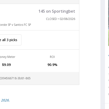
145 on Sportingbet
CLOSED • 02/08/2026
este SP v Santos FC SP
 all 3 picks
oney Meter
ROI
$9.09
90.9%
70394566718-3b81-865
o 2026.