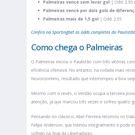
Palmeiras vence sem levar gol
| Odd: 2.95
Palmeiras vence por dois gols de diferen
Palmeiras mais de 1,5 gol
| Odd: 2.05
Confira na Sportingbet as odds completas do Paulistã
Como chega o Palmeiras
O Palmeiras iniciou o Paulistão com três vitórias co
eficiência ofensiva. No entanto, na rodada mais rece
Novorizontino, resultado que interrompeu a boa seq
Mesmo com o revés, o Verdão ocupa a terceira posi
atenção, já que marcou três vezes e sofreu quatro go
Pensando no clássico, Abel Ferreira retomou os traba
Felipe Anderson, que treinou integralmente e pode e
sofrido na final da Libertadores.