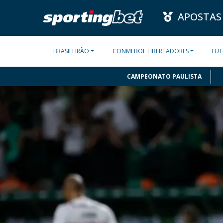
APOSTAS
BRASILEIRÃO
CONMEBOL LIBERTADORES
FUT
CAMPEONATO PAULISTA