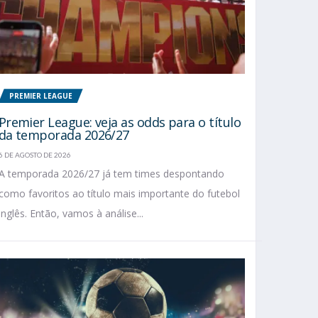
PREMIER LEAGUE
Premier League: veja as odds para o título
da temporada 2026/27
6 DE AGOSTO DE 2026
A temporada 2026/27 já tem times despontando
como favoritos ao título mais importante do futebol
inglês. Então, vamos à análise...