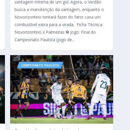
vantagem mínima de um gol. Agora, o Verdão
busca a manutenção da vantagem, enquanto o
Novorizontino tentará fazer do fator casa um
combustível extra para a virada. Ficha Técnica:
Novorizontino x Palmeiras ⚽ Jogo: Final do
Campeonato Paulista (jogo de...
CAMPEONATO PAULISTA