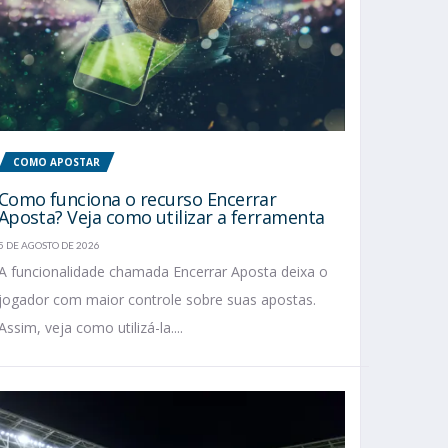
COMO APOSTAR
Como funciona o recurso Encerrar
Aposta? Veja como utilizar a ferramenta
5 DE AGOSTO DE 2026
A funcionalidade chamada Encerrar Aposta deixa o
jogador com maior controle sobre suas apostas.
Assim, veja como utilizá-la....