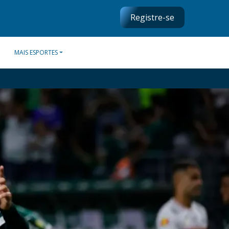
Registre-se
MAIS ESPORTES