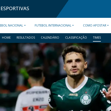
 ESPORTIVAS
EBOL NACIONAL
FUTEBOL INTERNACIONAL
COMO APOSTAR
HOME
RESULTADOS
CALENDÁRIO
CLASSIFICAÇÃO
TIMES