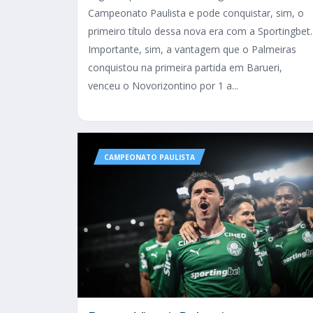
Campeonato Paulista e pode conquistar, sim, o
primeiro título dessa nova era com a Sportingbet.
Importante, sim, a vantagem que o Palmeiras
conquistou na primeira partida em Barueri,
venceu o Novorizontino por 1 a...
CAMPEONATO PAULISTA