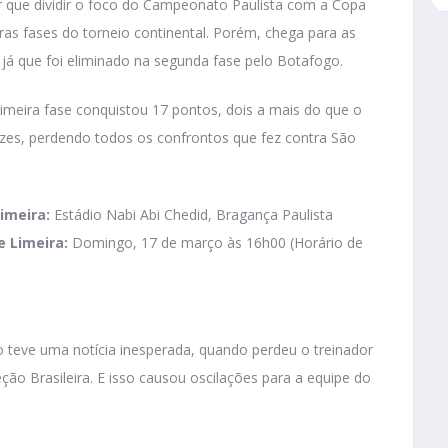
ter que dividir o foco do Campeonato Paulista com a Copa
iras fases do torneio continental. Porém, chega para as
, já que foi eliminado na segunda fase pelo Botafogo.
rimeira fase conquistou 17 pontos, dois a mais do que o
vezes, perdendo todos os confrontos que fez contra São
imeira:
Estádio Nabi Abi Chedid, Bragança Paulista
e Limeira:
Domingo, 17 de março às 16h00 (Horário de
 teve uma notícia inesperada, quando perdeu o treinador
eção Brasileira. E isso causou oscilações para a equipe do