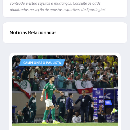
conteúdo e estão sujeitas a mudanças. Consulte as odds
atualizadas na seção de apostas esportivas da Sportingbet.
Notícias Relacionadas
CAMPEONATO PAULISTA