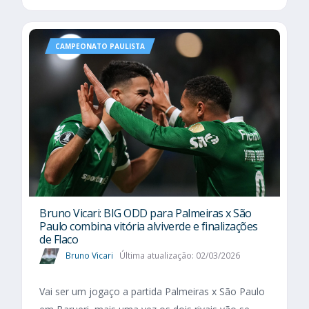
CAMPEONATO PAULISTA
Bruno Vicari: BIG ODD para Palmeiras x São
Paulo combina vitória alviverde e finalizações
de Flaco
Bruno Vicari
Última atualização: 02/03/2026
Vai ser um jogaço a partida Palmeiras x São Paulo