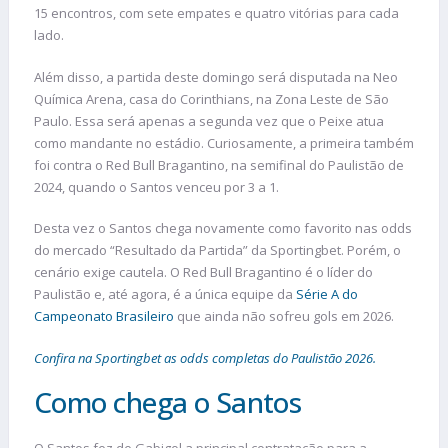
15 encontros, com sete empates e quatro vitórias para cada
lado.
Além disso, a partida deste domingo será disputada na Neo
Química Arena, casa do Corinthians, na Zona Leste de São
Paulo. Essa será apenas a segunda vez que o Peixe atua
como mandante no estádio. Curiosamente, a primeira também
foi contra o Red Bull Bragantino, na semifinal do Paulistão de
2024, quando o Santos venceu por 3 a 1.
Desta vez o Santos chega novamente como favorito nas odds
do mercado “Resultado da Partida” da Sportingbet. Porém, o
cenário exige cautela. O Red Bull Bragantino é o líder do
Paulistão e, até agora, é a única equipe da
Série A do
Campeonato Brasileiro
que ainda não sofreu gols em 2026.
Confira na Sportingbet as odds completas do Paulistão 2026.
Como chega o Santos