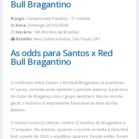
Bull Bragantino
⚽
Jogo:
Campeonato Paulista – 5ª rodada
📅
Data:
Domingo (25/01/2026)
🕒
Horário:
16h (horário de Brasília)
🏟️
Estádio:
Neo Química Arena, São Paulo (SP)
As odds para Santos x Red
Bull Bragantino
O confronto entre Santos x Red Bull Bragantino já aconteceu
51 vezes, considerando também o período anterior à parceria
do clube de Bragança com o grupo austríaco. Nesse recorte
geral, o histórico é amplamente favorável ao time da Vila
Belmiro.
O Santos soma 22 vitórias, contra 12 triunfos do Bragantino e
17 empates. No entanto, quando o recorte se limita à fase Red
Bull, a partir de 2020, o equilíbrio aparece. Desde então, foram