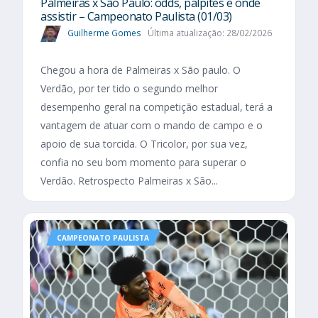
Palmeiras x São Paulo: odds, palpites e onde
assistir – Campeonato Paulista (01/03)
Guilherme Gomes
Última atualização: 28/02/2026
Chegou a hora de Palmeiras x São paulo. O
Verdão, por ter tido o segundo melhor
desempenho geral na competição estadual, terá a
vantagem de atuar com o mando de campo e o
apoio de sua torcida. O Tricolor, por sua vez,
confia no seu bom momento para superar o
Verdão. Retrospecto Palmeiras x São...
CAMPEONATO PAULISTA