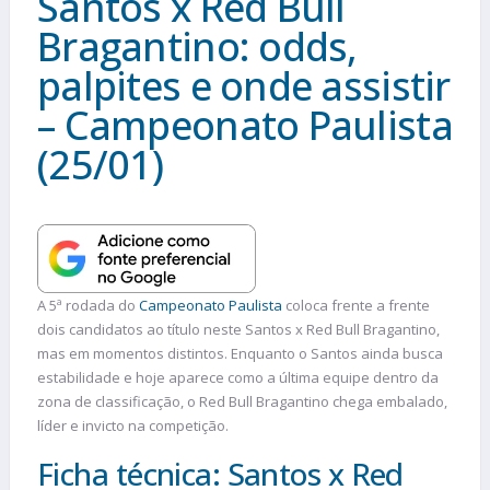
Santos x Red Bull
Bragantino: odds,
palpites e onde assistir
– Campeonato Paulista
(25/01)
A 5ª rodada do
Campeonato Paulista
coloca frente a frente
dois candidatos ao título neste Santos x Red Bull Bragantino,
mas em momentos distintos. Enquanto o Santos ainda busca
estabilidade e hoje aparece como a última equipe dentro da
zona de classificação, o Red Bull Bragantino chega embalado,
líder e invicto na competição.
Ficha técnica: Santos x Red