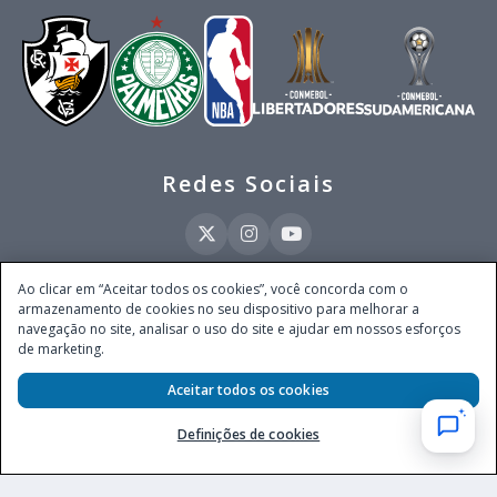
Redes Sociais
Ao clicar em “Aceitar todos os cookies”, você concorda com o
armazenamento de cookies no seu dispositivo para melhorar a
Este site é operado pela Ventmear Brasil LTDA (CNPJ 52.868.380/0001-84), com
navegação no site, analisar o uso do site e ajudar em nossos esforços
endereço na Avenida Brigadeiro Faria Lima, nº 4.055, 3º andar, Itaim Bibi, no
de marketing.
Município de São Paulo, Estado de São Paulo, CEP 04538-133, Brasil - empresa
autorizada a operar apostas de quota fixa em todo território nacional pela
Secretaria de Prêmios e Apostas do Ministério da Fazenda, conforme Portaria nº
Aceitar todos os cookies
247, de 07.02.2025, publicada no DOU em 11.2.2025.
Definições de cookies