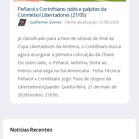
Peñarol x Corinthians: odds e palpites da
Conmebol Libertadores (21/05)
Guilherme Gomes
Última atualização: 21/05/2026
Já classificado para a fase de oitavas de final da
Copa Libertadores da América, o Corinthians busca
agora assegurar a primeira colocação da Chave.
Do outro lado, o Peñarol, lanterna, tenta ao
menos uma vaga na Sul-Americana. Ficha Técnica:
Peñarol x Corinthians Jogo: Fase de Grupos da
LibertadoresQuando: Quinta-feira, 21 de maio de
2026Horário: 21h30...
Notícias Recentes