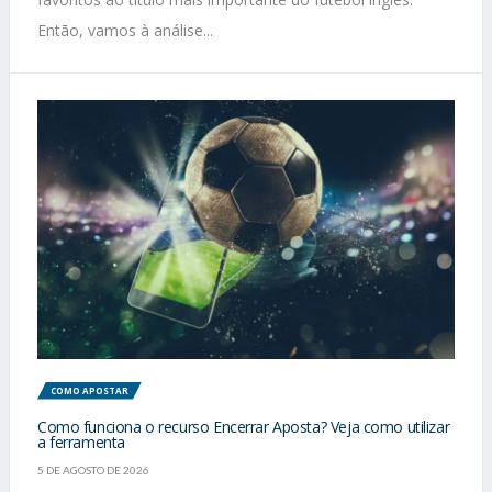
Então, vamos à análise...
COMO APOSTAR
Como funciona o recurso Encerrar Aposta? Veja como utilizar
a ferramenta
5 DE AGOSTO DE 2026