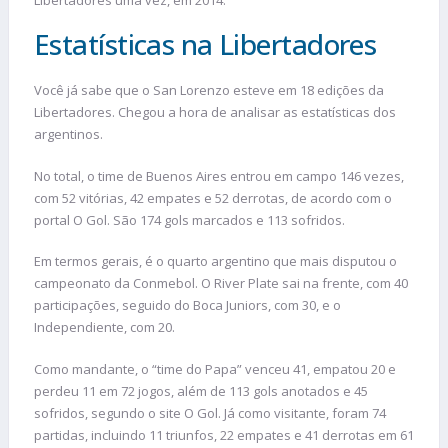
Estatísticas na Libertadores
Você já sabe que o San Lorenzo esteve em 18 edições da
Libertadores. Chegou a hora de analisar as estatísticas dos
argentinos.
No total, o time de Buenos Aires entrou em campo 146 vezes,
com 52 vitórias, 42 empates e 52 derrotas, de acordo com o
portal O Gol. São 174 gols marcados e 113 sofridos.
Em termos gerais, é o quarto argentino que mais disputou o
campeonato da Conmebol. O River Plate sai na frente, com 40
participações, seguido do Boca Juniors, com 30, e o
Independiente, com 20.
Como mandante, o “time do Papa” venceu 41, empatou 20 e
perdeu 11 em 72 jogos, além de 113 gols anotados e 45
sofridos, segundo o site O Gol. Já como visitante, foram 74
partidas, incluindo 11 triunfos, 22 empates e 41 derrotas em 61