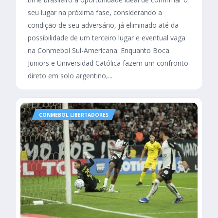
seu lugar na próxima fase, considerando a
condição de seu adversário, já eliminado até da
possibilidade de um terceiro lugar e eventual vaga
na Conmebol Sul-Americana. Enquanto Boca
Juniors e Universidad Católica fazem um confronto
direto em solo argentino,...
CONMEBOL LIBERTADORES