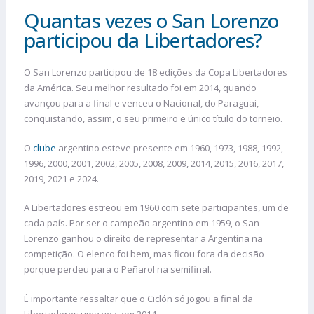
Quantas vezes o San Lorenzo
participou da Libertadores?
O San Lorenzo participou de 18 edições da Copa Libertadores
da América. Seu melhor resultado foi em 2014, quando
avançou para a final e venceu o Nacional, do Paraguai,
conquistando, assim, o seu primeiro e único título do torneio.
O
clube
argentino esteve presente em 1960, 1973, 1988, 1992,
1996, 2000, 2001, 2002, 2005, 2008, 2009, 2014, 2015, 2016, 2017,
2019, 2021 e 2024.
A Libertadores estreou em 1960 com sete participantes, um de
cada país. Por ser o campeão argentino em 1959, o San
Lorenzo ganhou o direito de representar a Argentina na
competição. O elenco foi bem, mas ficou fora da decisão
porque perdeu para o Peñarol na semifinal.
É importante ressaltar que o Ciclón só jogou a final da
Libertadores uma vez, em 2014.