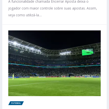
A funcionalidade chamada Encerrar Aposta deixa o
jogador com maior controle sobre suas apostas. Assim,
veja como utilizá-la....
FUTEBOL