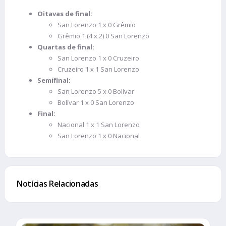
Oitavas de final:
San Lorenzo 1 x 0 Grêmio
Grêmio 1 (4 x 2) 0 San Lorenzo
Quartas de final:
San Lorenzo 1 x 0 Cruzeiro
Cruzeiro 1 x 1 San Lorenzo
Semifinal:
San Lorenzo 5 x 0 Bolívar
Bolívar 1 x 0 San Lorenzo
Final:
Nacional 1 x 1 San Lorenzo
San Lorenzo 1 x 0 Nacional
Notícias Relacionadas