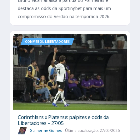
Bruno Vicari analisa a partida do Palmeiras e
destaca as odds da Sportingbet para mais um
compromisso do Verdão na temporada 2026.
CONMEBOL LIBERTADORES
Corinthians x Platense: palpites e odds da
Libertadores – 27/05
Guilherme Gomes
Última atualização: 27/05/2026