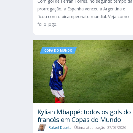
Com gol de Ferran Torres, no segundo tempo da
prorrogação, a Espanha venceu a Argentina e
ficou com o bicampeonato mundial. Veja como
foi o jogo.
COPA DO MUNDO
Kylian Mbappé: todos os gols do
francês em Copas do Mundo
Rafael Duarte
Última atualização: 27/07/2026