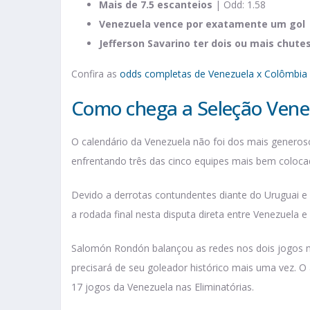
Mais de 7.5 escanteios
| Odd: 1.58
Venezuela vence por exatamente um gol
Jefferson Savarino ter dois ou mais chute
Confira as
odds completas de Venezuela x Colômbia
Como chega a Seleção Vene
O calendário da Venezuela não foi dos mais generoso
enfrentando três das cinco equipes mais bem coloca
Devido a derrotas contundentes diante do Uruguai e 
a rodada final nesta disputa direta entre Venezuela e
Salomón Rondón balançou as redes nos dois jogos 
precisará de seu goleador histórico mais uma vez. 
17 jogos da Venezuela nas Eliminatórias.