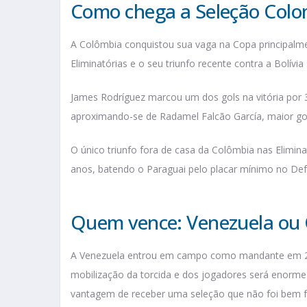
Como chega a Seleção Col
A Colômbia conquistou sua vaga na Copa principalm
Eliminatórias e o seu triunfo recente contra a Bolívi
James Rodríguez marcou um dos gols na vitória por 3
aproximando-se de Radamel Falcão García, maior gol
O único triunfo fora de casa da Colômbia nas Elimin
anos, batendo o Paraguai pelo placar mínimo no Def
Quem vence: Venezuela ou
A Venezuela entrou em campo como mandante em 20
mobilização da torcida e dos jogadores será enorm
vantagem de receber uma seleção que não foi bem f