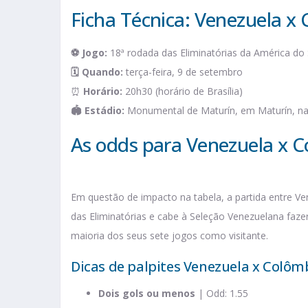
Ficha Técnica: Venezuela x
⚽ Jogo:
18ª rodada das Eliminatórias da América do
🗓️ Quando:
terça-feira, 9 de setembro
⏰
Horário:
20h30 (horário de Brasília)
🏟️ Estádio:
Monumental de Maturín, em Maturín, n
As odds para Venezuela x 
Em questão de impacto na tabela, a partida entre V
das Eliminatórias e cabe à Seleção Venezuelana faz
maioria dos seus sete jogos como visitante.
Dicas de palpites Venezuela x Colôm
Dois gols ou menos
| Odd: 1.55