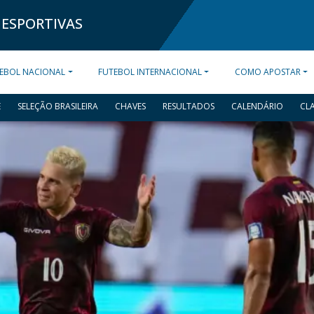
 ESPORTIVAS
EBOL NACIONAL
FUTEBOL INTERNACIONAL
COMO APOSTAR
E
SELEÇÃO BRASILEIRA
CHAVES
RESULTADOS
CALENDÁRIO
CL