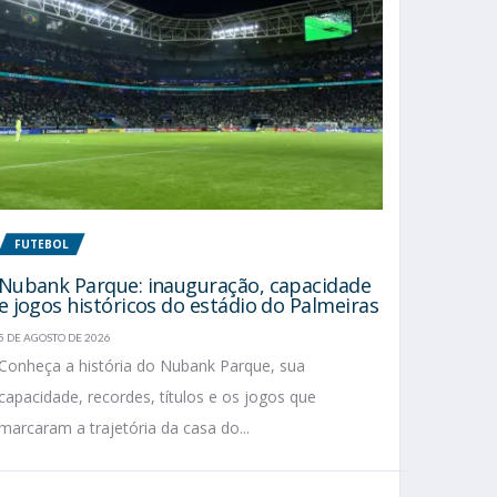
FUTEBOL
Nubank Parque: inauguração, capacidade
e jogos históricos do estádio do Palmeiras
5 DE AGOSTO DE 2026
Conheça a história do Nubank Parque, sua
capacidade, recordes, títulos e os jogos que
marcaram a trajetória da casa do...