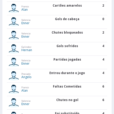
Cartões amarelos
2
Franco
Alan
Gols de cabeça
0
Valencia
Enner
Chutes bloqueados
2
Valencia
Enner
Gols sofridos
4
Galindez
Hernan
Partidas jogadas
4
Valencia
Enner
Entrou durante o jogo
4
Preciado
Angelo
Faltas Cometidas
6
Franco
Alan
Chutes no gol
6
Valencia
Enner
Foi substituído
4