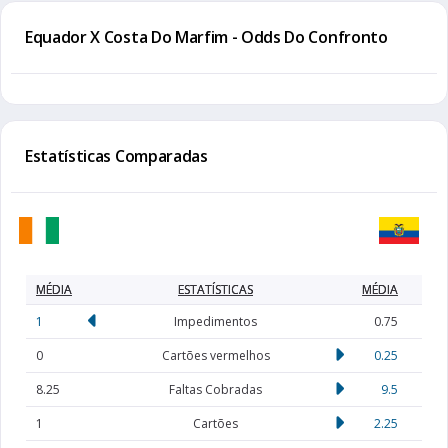
Equador X Costa Do Marfim - Odds Do Confronto
Estatísticas Comparadas
MÉDIA
ESTATÍSTICAS
MÉDIA
1
Impedimentos
0.75
0
Cartões vermelhos
0.25
8.25
Faltas Cobradas
9.5
1
Cartões
2.25