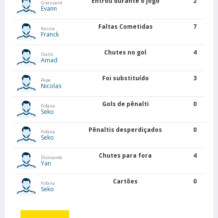
Entrou durante o jogo
2
Guessand
Evann
Faltas Cometidas
7
Kessie
Franck
Chutes no gol
4
Diallo
Amad
Foi substituído
3
Pepe
Nicolas
Gols de pênalti
0
Fofana
Seko
Pênaltis desperdiçados
0
Fofana
Seko
Chutes para fora
4
Diomande
Yan
Cartões
0
Fofana
Seko