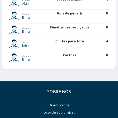
Franco
Alan
Gols de pênalti
0
Valencia
Enner
Pênaltis desperdiçados
0
Valencia
Enner
Chutes para fora
4
Yeboah
John
Cartões
0
Valencia
Enner
SOBRE NÓS
Quem Somos
Logo da Sportingbet