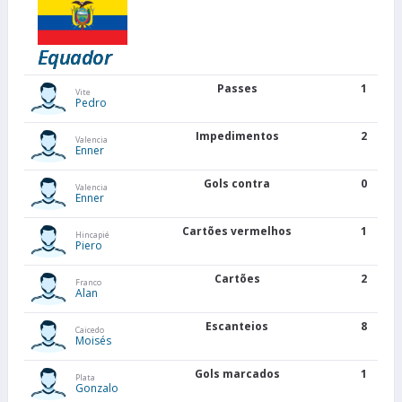
Equador
Passes
1
Vite
Pedro
Impedimentos
2
Valencia
Enner
Gols contra
0
Valencia
Enner
Cartões vermelhos
1
Hincapié
Piero
Cartões
2
Franco
Alan
Escanteios
8
Caicedo
Moisés
Gols marcados
1
Plata
Gonzalo