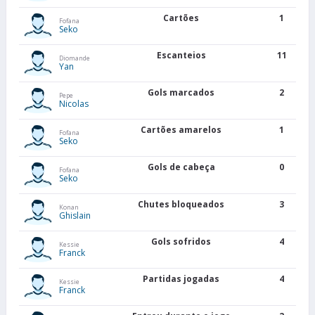
Cartões
1
Fofana
Seko
Escanteios
11
Diomande
Yan
Gols marcados
2
Pepe
Nicolas
Cartões amarelos
1
Fofana
Seko
Gols de cabeça
0
Fofana
Seko
Chutes bloqueados
3
Konan
Ghislain
Gols sofridos
4
Kessie
Franck
Partidas jogadas
4
Kessie
Franck