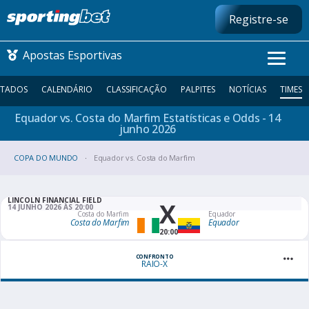
Registre-se
Apostas Esportivas
LTADOS
CALENDÁRIO
CLASSIFICAÇÃO
PALPITES
NOTÍCIAS
TIMES
Equador vs. Costa do Marfim Estatísticas e Odds - 14
CONMEBOL LIBERTADORES
junho
2026
COPA DO MUNDO
FUTEBOL NACIONAL
Equador vs. Costa do Marfim
FUTEBOL INTERNACIONAL
LINCOLN FINANCIAL FIELD
X
14 JUNHO 2026 ÀS 20:00
Costa do Marfim
Equador
Costa do Marfim
Equador
COMO APOSTAR
20:00
MAIS ESPORTES
CONFRONTO
RAIO-X