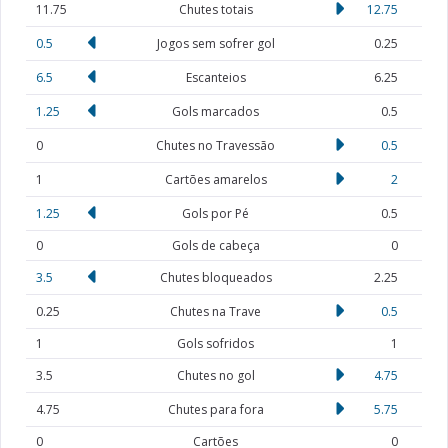
11.75
Chutes totais
12.75
0.5
Jogos sem sofrer gol
0.25
6.5
Escanteios
6.25
1.25
Gols marcados
0.5
0
Chutes no Travessão
0.5
1
Cartões amarelos
2
1.25
Gols por Pé
0.5
0
Gols de cabeça
0
3.5
Chutes bloqueados
2.25
0.25
Chutes na Trave
0.5
1
Gols sofridos
1
3.5
Chutes no gol
4.75
4.75
Chutes para fora
5.75
0
Cartões
0