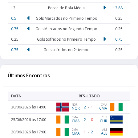
13
Posse de Bola Média
13.88
0.5
Gols Marcados no Primeiro Tempo
0.25
0.75
Gols Marcados no Segundo Tempo
0.25
0.25
Gols Sofridos no Primeiro Tempo
0.75
0.75
Gols sofridos no 2º tempo
0.25
Últimos Encontros
DATA
RESULTADO
CMA
NOR
30/06/2026 às 14:00
2
-
1
CMA
NOR
CMA
CUR
25/06/2026 às 17:00
2
-
0
CMA
CUR
ALE
CMA
20/06/2026 às 17:00
1
-
2
ALE
CMA