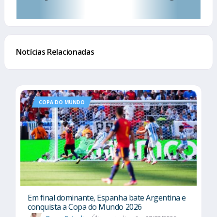
Notícias Relacionadas
COPA DO MUNDO
Em final dominante, Espanha bate Argentina e
conquista a Copa do Mundo 2026