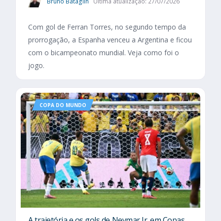
Bruno Bataglin
Última atualização: 27/07/2026
Com gol de Ferran Torres, no segundo tempo da
prorrogação, a Espanha venceu a Argentina e ficou
com o bicampeonato mundial. Veja como foi o
jogo.
COPA DO MUNDO
A trajetória e os gols de Neymar Jr. em Copas