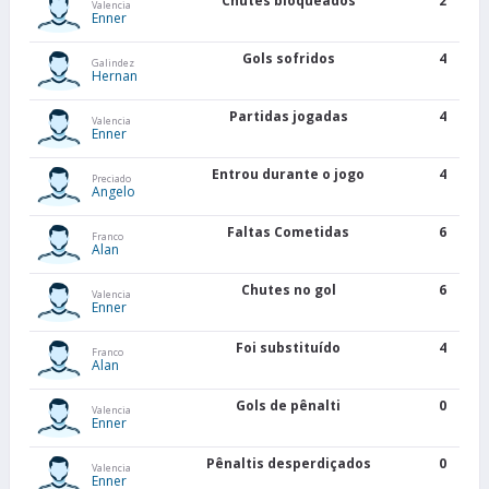
Chutes bloqueados
2
Valencia
Enner
Gols sofridos
4
Galindez
Hernan
Partidas jogadas
4
Valencia
Enner
Entrou durante o jogo
4
Preciado
Angelo
Faltas Cometidas
6
Franco
Alan
Chutes no gol
6
Valencia
Enner
Foi substituído
4
Franco
Alan
Gols de pênalti
0
Valencia
Enner
Pênaltis desperdiçados
0
Valencia
Enner