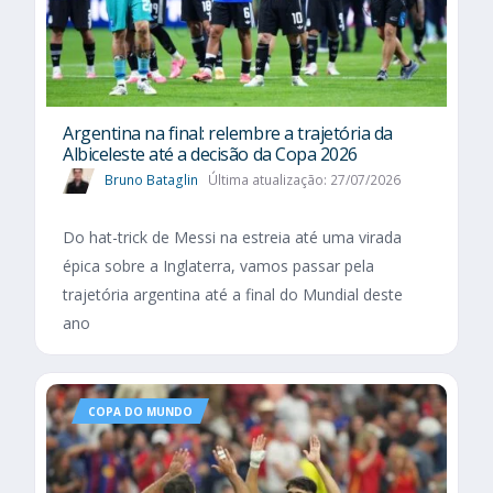
Argentina na final: relembre a trajetória da
Albiceleste até a decisão da Copa 2026
Bruno Bataglin
Última atualização: 27/07/2026
Do hat-trick de Messi na estreia até uma virada
épica sobre a Inglaterra, vamos passar pela
trajetória argentina até a final do Mundial deste
ano
COPA DO MUNDO