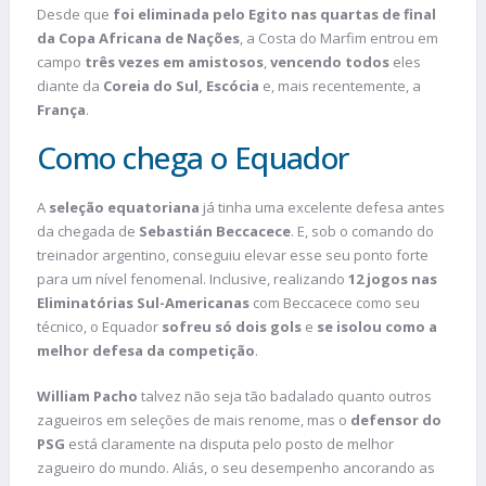
Desde que
foi eliminada pelo Egito nas quartas de final
da Copa Africana de Nações
, a Costa do Marfim entrou em
campo
três vezes em amistosos
,
vencendo todos
eles
diante da
Coreia do Sul, Escócia
e, mais recentemente, a
França
.
Como chega o Equador
A
seleção equatoriana
já tinha uma excelente defesa antes
da chegada de
Sebastián Beccacece
. E, sob o comando do
treinador argentino, conseguiu elevar esse seu ponto forte
para um nível fenomenal. Inclusive, realizando
12 jogos nas
Eliminatórias Sul-Americanas
com Beccacece como seu
técnico, o Equador
sofreu só dois gols
e
se isolou como a
melhor defesa da competição
.
William Pacho
talvez não seja tão badalado quanto outros
zagueiros em seleções de mais renome, mas o
defensor do
PSG
está claramente na disputa pelo posto de melhor
zagueiro do mundo. Aliás, o seu desempenho ancorando as