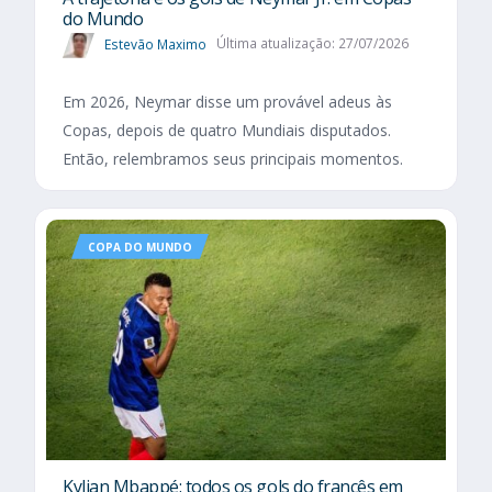
do Mundo
Estevão Maximo
Última atualização: 27/07/2026
Em 2026, Neymar disse um provável adeus às
Copas, depois de quatro Mundiais disputados.
Então, relembramos seus principais momentos.
COPA DO MUNDO
Kylian Mbappé: todos os gols do francês em