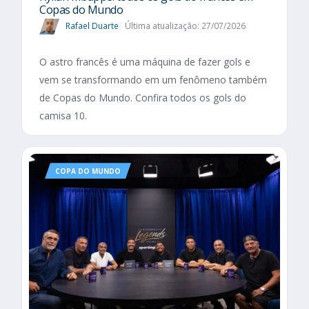
Copas do Mundo
Rafael Duarte
Última atualização: 27/07/2026
O astro francês é uma máquina de fazer gols e
vem se transformando em um fenômeno também
de Copas do Mundo. Confira todos os gols do
camisa 10.
COPA DO MUNDO