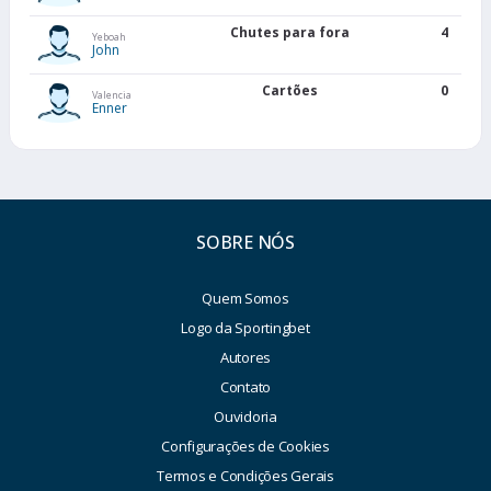
Chutes para fora
4
Yeboah
John
Cartões
0
Valencia
Enner
SOBRE NÓS
Quem Somos
Logo da Sportingbet
Autores
Contato
Ouvidoria
Configurações de Cookies
Termos e Condições Gerais