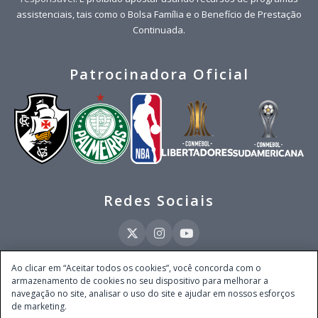
assistenciais, tais como o Bolsa Família e o Benefício de Prestação
Continuada.
Patrocinadora Oficial
Redes Sociais
Ao clicar em “Aceitar todos os cookies”, você concorda com o
armazenamento de cookies no seu dispositivo para melhorar a
Este site é operado pela Ventmear Brasil LTDA (CNPJ 52.868.380/0001-84), com
navegação no site, analisar o uso do site e ajudar em nossos esforços
endereço na Avenida Brigadeiro Faria Lima, nº 4.055, 3º andar, Itaim Bibi, no
de marketing.
Município de São Paulo, Estado de São Paulo, CEP 04538-133, Brasil - empresa