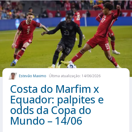
Estevão Maximo
Última atualização: 14/06/2026
Costa do Marfim x
Equador: palpites e
odds da Copa do
Mundo – 14/06