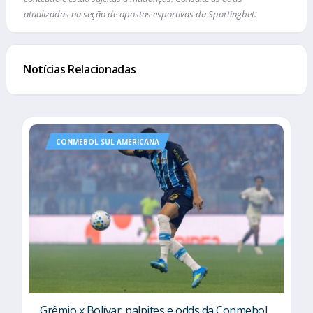
atualizadas na seção de apostas esportivas da Sportingbet.
Notícias Relacionadas
CONMEBOL SUL AMERICANA
Grêmio x Bolívar: palpites e odds da Conmebol