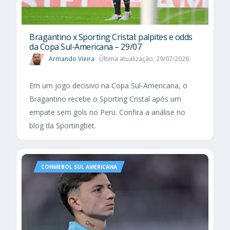
Bragantino x Sporting Cristal: palpites e odds
da Copa Sul-Americana – 29/07
Armando Vieira
Última atualização: 29/07/2026
Em um jogo decisivo na Copa Sul-Americana, o
Bragantino recebe o Sporting Cristal após um
empate sem gols no Peru. Confira a análise no
blog da Sportingbet.
CONMEBOL SUL AMERICANA