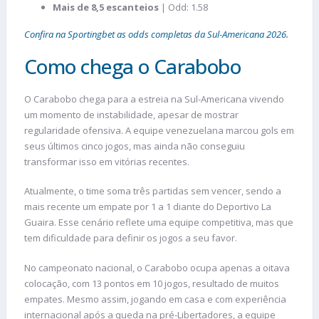
Mais de 8,5 escanteios
| Odd: 1.58
Confira na Sportingbet as odds completas da Sul-Americana 2026.
Como chega o Carabobo
O Carabobo chega para a estreia na Sul-Americana vivendo
um momento de instabilidade, apesar de mostrar
regularidade ofensiva. A equipe venezuelana marcou gols em
seus últimos cinco jogos, mas ainda não conseguiu
transformar isso em vitórias recentes.
Atualmente, o time soma três partidas sem vencer, sendo a
mais recente um empate por 1 a 1 diante do Deportivo La
Guaira. Esse cenário reflete uma equipe competitiva, mas que
tem dificuldade para definir os jogos a seu favor.
No campeonato nacional, o Carabobo ocupa apenas a oitava
colocação, com 13 pontos em 10 jogos, resultado de muitos
empates. Mesmo assim, jogando em casa e com experiência
internacional após a queda na pré-Libertadores, a equipe