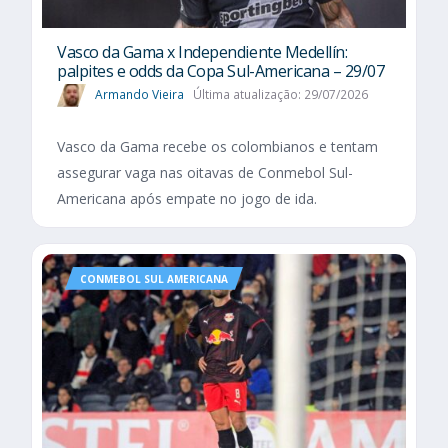
Vasco da Gama x Independiente Medellín:
palpites e odds da Copa Sul-Americana – 29/07
Armando Vieira
Última atualização: 29/07/2026
Vasco da Gama recebe os colombianos e tentam
assegurar vaga nas oitavas de Conmebol Sul-
Americana após empate no jogo de ida.
CONMEBOL SUL AMERICANA