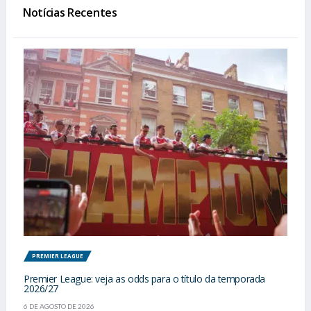
Notícias Recentes
PREMIER LEAGUE
Premier League: veja as odds para o título da temporada
2026/27
6 DE AGOSTO DE 2026