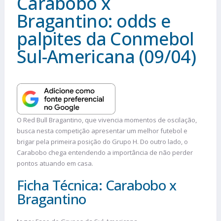
Carabobo x
Bragantino: odds e
palpites da Conmebol
Sul-Americana (09/04)
O Red Bull Bragantino, que vivencia momentos de oscilação,
busca nesta competição apresentar um melhor futebol e
brigar pela primeira posição do Grupo H. Do outro lado, o
Carabobo chega entendendo a importância de não perder
pontos atuando em casa.
Ficha Técnica: Carabobo x
Bragantino