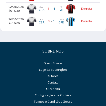
02/05/2026
CBA
VIT
1
-
4
Derrota
CBA
VIT
às 18:30
26/04/2026
CBA
GRE
0
-
1
Derrota
CBA
GRE
às 16:00
SOBRE NÓS
Quem Somos
Logo da Sportingbet
Autores
Contato
Ouvidoria
Configurações de Cookies
Termos e Condições Gerais