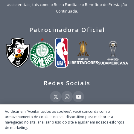
assistenciais, tais como o Bolsa Família e o Benefício de Prestação
Continuada.
Patrocinadora Oficial
Redes Sociais
Ao clicar em “Aceitar todos os cookies”, você concorda com o
armazenamento de cookies no seu dispositivo para melhorar a
Este site é operado pela Ventmear Brasil LTDA (CNPJ 52.868.380/0001-84), com
navegação no site, analisar o uso do site e ajudar em nossos esforços
endereço na Avenida Brigadeiro Faria Lima, nº 4.055, 3º andar, Itaim Bibi, no
de marketing.
Município de São Paulo, Estado de São Paulo, CEP 04538-133, Brasil - empresa
autorizada a operar apostas de quota fixa em todo território nacional pela