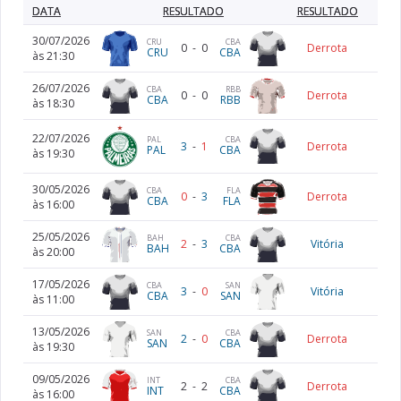
DATA
RESULTADO
RESULTADO
30/07/2026
CRU
CBA
0
-
0
Derrota
CRU
CBA
às 21:30
26/07/2026
CBA
RBB
0
-
0
Derrota
CBA
RBB
às 18:30
22/07/2026
CBA
PAL
3
-
1
Derrota
CBA
PAL
às 19:30
30/05/2026
CBA
FLA
0
-
3
Derrota
CBA
FLA
às 16:00
25/05/2026
BAH
CBA
2
-
3
Vitória
BAH
CBA
às 20:00
17/05/2026
CBA
SAN
3
-
0
Vitória
CBA
SAN
às 11:00
13/05/2026
SAN
CBA
2
-
0
Derrota
SAN
CBA
às 19:30
09/05/2026
INT
CBA
2
-
2
Derrota
INT
CBA
às 16:00