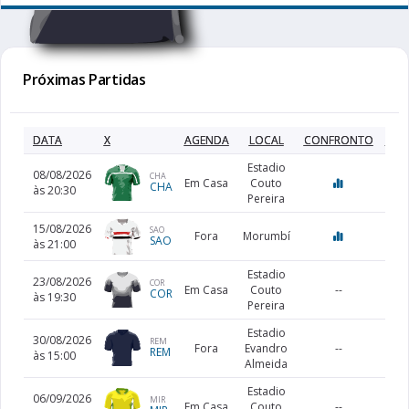
Próximas Partidas
DATA
X
AGENDA
LOCAL
CONFRONTO
PRÉ
Estadio
08/08/2026
CHA
Em Casa
Couto
CHA
às 20:30
Pereira
15/08/2026
SAO
Fora
Morumbí
SAO
às 21:00
Estadio
23/08/2026
COR
Em Casa
Couto
--
COR
às 19:30
Pereira
Estadio
30/08/2026
REM
Fora
Evandro
--
REM
às 15:00
Almeida
Estadio
06/09/2026
MIR
Em Casa
Couto
--