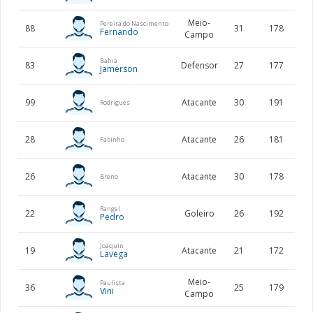
Meio-
Pereira do Nascimento
88
31
178
6
Fernando
Campo
Bahia
83
Defensor
27
177
7
Jamerson
99
Atacante
30
191
8
Rodrigues
28
Atacante
26
181
7
Fabinho
26
Atacante
30
178
7
Breno
Rangel
22
Goleiro
26
192
8
Pedro
Joaquin
19
Atacante
21
172
6
Lavega
Meio-
Paulista
36
25
179
7
Vini
Campo