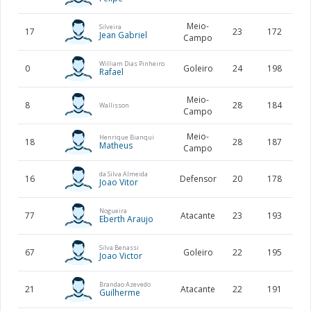
Meio-
Silveira
17
23
172
6
Jean Gabriel
Campo
William Dias Pinheiro
0
Goleiro
24
198
8
Rafael
Meio-
8
28
184
7
Wallisson
Campo
Meio-
Henrique Bianqui
18
28
187
8
Matheus
Campo
da Silva Almeida
16
Defensor
20
178
Joao Vitor
Nogueira
77
Atacante
23
193
8
Eberth Araujo
Silva Benassi
67
Goleiro
22
195
8
Joao Victor
Brandao Azevedo
21
Atacante
22
191
8
Guilherme