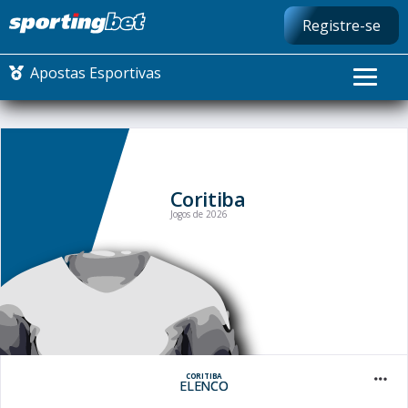
Registre-se
Apostas Esportivas
CONMEBOL LIBERTADORES
Coritiba
FUTEBOL NACIONAL
Jogos de 2026
FUTEBOL INTERNACIONAL
COMO APOSTAR
MAIS ESPORTES
CORITIBA
ELENCO