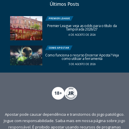
Últimos Posts
PREMIER LEAGUE
Premier League: veja as odds para o título da
temporada 2026/27
6 DE AGOSTO DE 2026
COMO APOSTAR
Como funciona o recurso Encerrar Aposta? Veja
como utilizar a ferramenta
5 DE AGOSTO DE 2026
Apostar pode causar dependência e transtornos do jogo patológico.
Jogue com responsabilidade. Saiba mais em nossa página sobre
jogo
responsável
. É proibido apostar usando recursos de programas