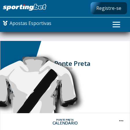
Registre-se
Apostas Esportivas
CONMEBOL LIBERTADORES
Ponte Preta
FUTEBOL NACIONAL
Jogos de 2026
FUTEBOL INTERNACIONAL
COMO APOSTAR
MAIS ESPORTES
PONTE PRETA
CALENDÁRIO