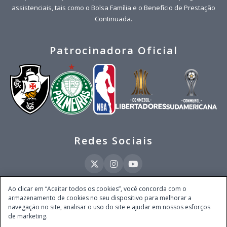
assistenciais, tais como o Bolsa Família e o Benefício de Prestação
Continuada.
Patrocinadora Oficial
Redes Sociais
Ao clicar em “Aceitar todos os cookies”, você concorda com o
armazenamento de cookies no seu dispositivo para melhorar a
Este site é operado pela Ventmear Brasil LTDA (CNPJ 52.868.380/0001-84), com
navegação no site, analisar o uso do site e ajudar em nossos esforços
endereço na Avenida Brigadeiro Faria Lima, nº 4.055, 3º andar, Itaim Bibi, no
de marketing.
Município de São Paulo, Estado de São Paulo, CEP 04538-133, Brasil - empresa
autorizada a operar apostas de quota fixa em todo território nacional pela