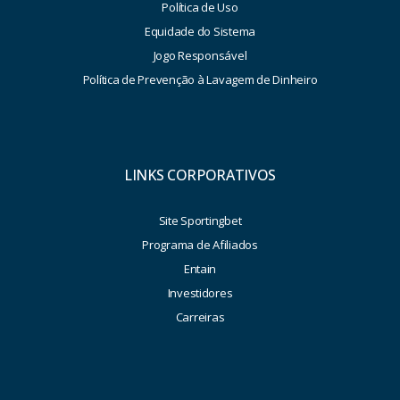
Política de Uso
Equidade do Sistema
Jogo Responsável
Política de Prevenção à Lavagem de Dinheiro
LINKS CORPORATIVOS
Site Sportingbet
Programa de Afiliados
Entain
Investidores
Carreiras