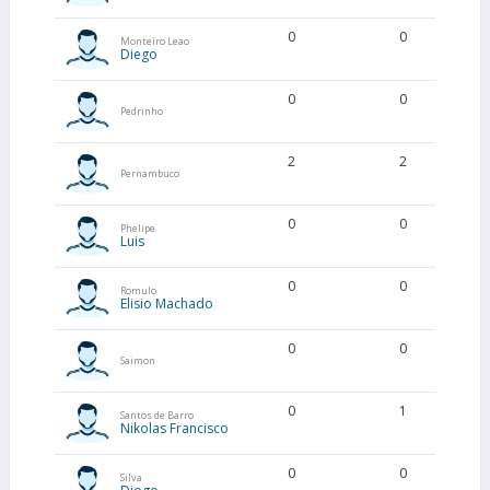
0
0
Monteiro Leao
Diego
0
0
Pedrinho
2
2
Pernambuco
0
0
Phelipe
Luis
0
0
Romulo
Elisio Machado
0
0
Saimon
0
1
Santos de Barro
Nikolas Francisco
0
0
Silva