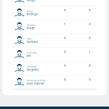
Diogo
0
0
Souza
Rodrigo
1
2
Tavares
Diego
0
0
Teles
Gustavo
0
1
Unknown
Jeh
0
0
Unknown
Serginho
0
0
Vasconcelos Pinto
Joao Gabriel