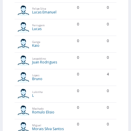
0
0
Felipe Silva
Lucas Emanuel
0
0
Ferrugem
Lucas
0
0
Ganga
Kaio
0
0
Leopoldino
Juan Rodrigues
0
4
Lopes
Bruno
0
0
Lukinha
L
0
0
Machado
Romulo Elisio
0
0
Miguel
Morais Silva Santos