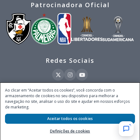
Patrocinadora Oficial
Redes Sociais
Ao clicar em “Aceitar todos os cookies”, você concorda com o
armazenamento de cookies no seu dispositivo para melhorar a
Este site é operado pela Ventmear Brasil LTDA (CNPJ 52.868.380/0001-84), com
navegação no site, analisar o uso do site e ajudar em nossos esforços
endereço na Avenida Brigadeiro Faria Lima, nº 4.055, 3º andar, Itaim Bibi, no
de marketing.
Município de São Paulo, Estado de São Paulo, CEP 04538-133, Brasil - empresa
autorizada a operar apostas de quota fixa em todo território nacional pela
Aceitar todos os cookies
Secretaria de Prêmios e Apostas do Ministério da Fazenda, conforme Portaria nº
247, de 07.02.2025, publicada no DOU em 11.2.2025.
Definições de cookies