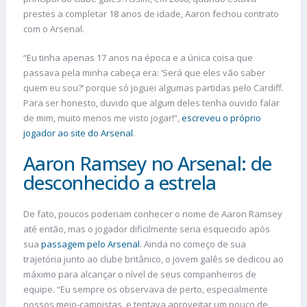
prestes a completar 18 anos de idade, Aaron fechou contrato
com o Arsenal.
“Eu tinha apenas 17 anos na época e a única coisa que
passava pela minha cabeça era: ‘Será que eles vão saber
quem eu sou?’ porque só joguei algumas partidas pelo Cardiff.
Para ser honesto, duvido que algum deles tenha ouvido falar
de mim, muito menos me visto jogar!”,
escreveu o próprio
jogador ao site do Arsenal
.
Aaron Ramsey no Arsenal: de
desconhecido a estrela
De fato, poucos poderiam conhecer o nome de Aaron Ramsey
até então, mas o jogador dificilmente seria esquecido após
sua
passagem pelo Arsenal
. Ainda no começo de sua
trajetória junto ao clube britânico, o jovem galês se dedicou ao
máximo para alcançar o nível de seus companheiros de
equipe. “Eu sempre os observava de perto, especialmente
nossos meio-campistas, e tentava aproveitar um pouco de