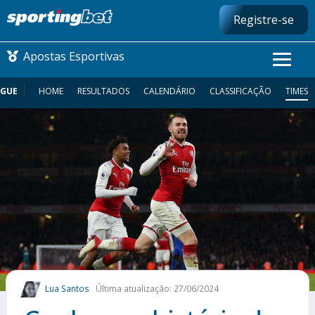
Registre-se
Apostas Esportivas
AGUE
HOME
RESULTADOS
CALENDÁRIO
CLASSIFICAÇÃO
TIMES
CONMEBOL LIBERTADORES
FUTEBOL NACIONAL
FUTEBOL INTERNACIONAL
COMO APOSTAR
MAIS ESPORTES
Lua Santos
Última atualização: 27/06/2024