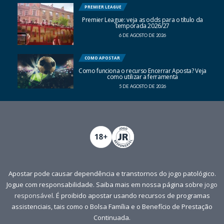
PREMIER LEAGUE
Premier League: veja as odds para o título da
temporada 2026/27
6 DE AGOSTO DE 2026
COMO APOSTAR
Como funciona o recurso Encerrar Aposta? Veja
como utilizar a ferramenta
5 DE AGOSTO DE 2026
Apostar pode causar dependência e transtornos do jogo patológico.
Jogue com responsabilidade. Saiba mais em nossa página sobre
jogo
responsável
. É proibido apostar usando recursos de programas
assistenciais, tais como o Bolsa Família e o Benefício de Prestação
Continuada.