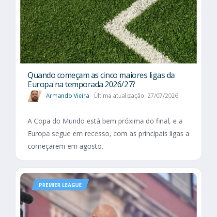
Quando começam as cinco maiores ligas da
Europa na temporada 2026/27?
Armando Vieira
Última atualização: 27/07/2026
A Copa do Mundo está bem próxima do final, e a
Europa segue em recesso, com as principais ligas a
começarem em agosto.
PREMIER LEAGUE