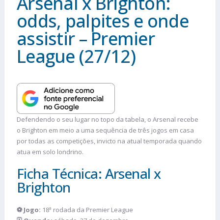
Arsenal x Brighton:
odds, palpites e onde
assistir – Premier
League (27/12)
Defendendo o seu lugar no topo da tabela, o Arsenal recebe
o Brighton em meio a uma sequência de três jogos em casa
por todas as competições, invicto na atual temporada quando
atua em solo londrino.
Ficha Técnica: Arsenal x
Brighton
⚽ Jogo:
18ª rodada da Premier League