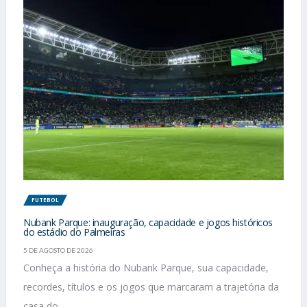
FUTEBOL
Nubank Parque: inauguração, capacidade e jogos históricos
do estádio do Palmeiras
5 DE AGOSTO DE 2026
Conheça a história do Nubank Parque, sua capacidade,
recordes, títulos e os jogos que marcaram a trajetória da
casa do...