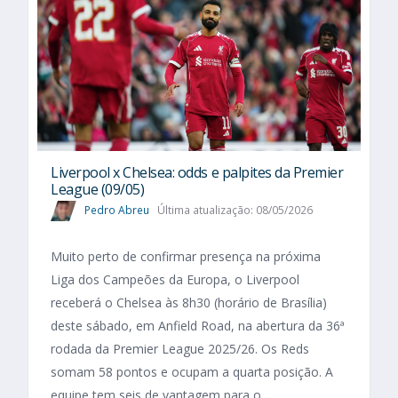
Liverpool x Chelsea: odds e palpites da Premier
League (09/05)
Pedro Abreu
Última atualização: 08/05/2026
Muito perto de confirmar presença na próxima
Liga dos Campeões da Europa, o Liverpool
receberá o Chelsea às 8h30 (horário de Brasília)
deste sábado, em Anfield Road, na abertura da 36ª
rodada da Premier League 2025/26. Os Reds
somam 58 pontos e ocupam a quarta posição. A
equipe tem seis de vantagem para o