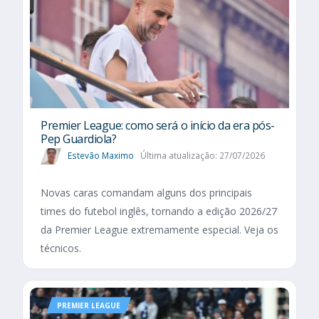
Premier League: como será o início da era pós-
Pep Guardiola?
Estevão Maximo
Última atualização: 27/07/2026
Novas caras comandam alguns dos principais
times do futebol inglês, tornando a edição 2026/27
da Premier League extremamente especial. Veja os
técnicos.
PREMIER LEAGUE