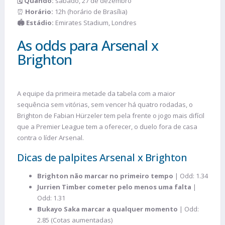
🗓️ Quando:
sábado, 27 de dezembro
⏰
Horário:
12h (horário de Brasília)
🏟️ Estádio:
Emirates Stadium, Londres
As odds para Arsenal x
Brighton
A equipe da primeira metade da tabela com a maior
sequência sem vitórias, sem vencer há quatro rodadas, o
Brighton de Fabian Hürzeler tem pela frente o jogo mais difícil
que a Premier League tem a oferecer, o duelo fora de casa
contra o líder Arsenal.
Dicas de palpites Arsenal x Brighton
Brighton não marcar no primeiro tempo
| Odd: 1.34
Jurrien Timber cometer pelo menos uma falta
|
Odd: 1.31
Bukayo Saka marcar a qualquer momento
| Odd:
2.85 (Cotas aumentadas)