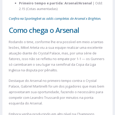
Primeiro tempo e partida: Arsenal/Arsenal
| Odd:
2.15 (Cotas aumentadas)
Confira na Sportingbet as odds completas de Arsenal x Brighton.
Como chega o Arsenal
Rodando o time, conforme lhe era possível em meio a tantas
lesões, Mikel Arteta viu a sua equipe realizar uma excelente
atuação diante do Crystal Palace, mas, por uma série de
fatores, isso não se refletiu no empate por 1-1 — os Gunners
só carimbaram o seu lugar na semifinal da Copa da Liga
Inglesa na disputa por pênaltis.
Destaque do Arsenal no primeiro tempo contra o Crystal
Palace, Gabriel Martinelli foi um dos jogadores que mais bem
aproveitaram sua oportunidade, fazendo o necessário para
competir com Leandro Trussardi por minutos na ponta
esquerda do Arsenal.
Embora venha produzindo em alto nível na Champions