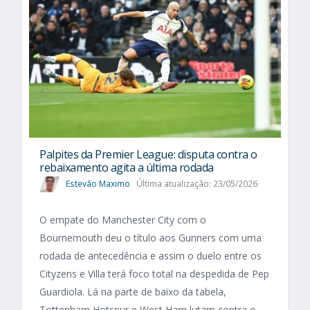
Palpites da Premier League: disputa contra o
rebaixamento agita a última rodada
Estevão Maximo
Última atualização: 23/05/2026
O empate do Manchester City com o
Bournemouth deu o título aos Gunners com uma
rodada de antecedência e assim o duelo entre os
Cityzens e Villa terá foco total na despedida de Pep
Guardiola. Lá na parte de baixo da tabela,
Tottenham Hotspur e West Ham lutam contra o