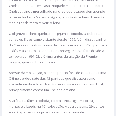
O Leeds United fez bonito no primeiro turno, vencendo o
Chelsea por 3 a 1 em casa. Naquele momento, era um outro
Chelsea, ainda mergulhado na crise que acabou derrubando
o treinador Enzo Maresca. Agora, o contexto é bem diferente,
mas o Leeds tenta repetir o feito.
O objetivo é claro: quebrar um jejum incômodo. O clube não
vence os Blues como visitante desde 1999. Além disso, ganhar
do Chelsea nos dois turnos da mesma edição do Campeonato
Inglês é algo raro. O Leeds não consegue esse feito desde a
temporada 1991-92, a última antes da criação da Premier
League, quando foi campeão.
Apesar da motivação, o desempenho fora de casa não anima.
O time perdeu sete das 12 partidas que disputou como
visitante nesta edição. Isso torna a missão ainda mais difícil,
principalmente contra um Chelsea em alta.
A vitória na última rodada, contra o Nottingham Forest,
manteve o Leeds na 16ª colocação. A equipe soma 29 pontos
e está apenas duas posições acima da zona de