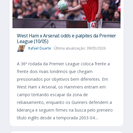
West Ham x Arsenal: odds e palpites da Premier
League (10/05)
Rafael Duarte
Última atualização: 09/05/2026
A 36ª rodada da Premier League coloca frente a
frente dois rivais londrinos que chegam
pressionados por objetivos bem diferentes. Em
West Ham x Arsenal, os Hammers entram em
campo tentando escapar da zona de
rebaixamento, enquanto os Gunners defendem a
liderança e seguem firmes na busca pelo primeiro
título inglês desde a temporada 2003-04....