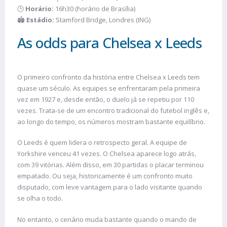
🕒
Horário:
16h30 (horário de Brasília)
🏟️
Estádio:
Stamford Bridge, Londres (ING)
As odds para Chelsea x Leeds
O primeiro confronto da história entre Chelsea x Leeds tem
quase um século. As equipes se enfrentaram pela primeira
vez em 1927 e, desde então, o duelo já se repetiu por 110
vezes. Trata-se de um encontro tradicional do futebol inglês e,
ao longo do tempo, os números mostram bastante equilíbrio.
O Leeds é quem lidera o retrospecto geral. A equipe de
Yorkshire venceu 41 vezes. O Chelsea aparece logo atrás,
com 39 vitórias. Além disso, em 30 partidas o placar terminou
empatado. Ou seja, historicamente é um confronto muito
disputado, com leve vantagem para o lado visitante quando
se olha o todo.
No entanto, o cenário muda bastante quando o mando de