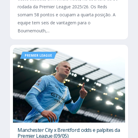
rodada da Premier League 2025/26. Os Reds
somam 58 pontos e ocupam a quarta posição. A
equipe tem seis de vantagem para o
Bournemouth,...
PREMIER LEAGUE
Manchester City x Brentford: odds e palpites da
Premier League (09/05)