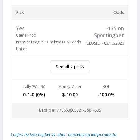
Pick
Odds
Yes
-135 on
Sportingbet
Game Prop
Premier League • Chelsea FC v Leeds
CLOSED • 02/10/2026
United
See all 2 picks
Tally (Win %)
Money Meter
ROI
0-1-0 (0%)
$-10.00
-100.0%
Betslip #1770663865321-3b81-535
Confira na Sportingbet as odds completas da temporada da