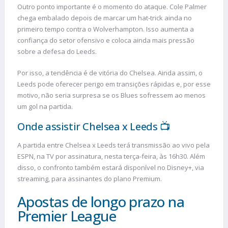
Outro ponto importante é o momento do ataque. Cole Palmer
chega embalado depois de marcar um hat-trick ainda no
primeiro tempo contra o Wolverhampton. Isso aumenta a
confiança do setor ofensivo e coloca ainda mais pressão
sobre a defesa do Leeds.
Por isso, a tendência é de vitória do Chelsea. Ainda assim, o
Leeds pode oferecer perigo em transições rápidas e, por esse
motivo, não seria surpresa se os Blues sofressem ao menos
um gol na partida.
Onde assistir Chelsea x Leeds 📺
A partida entre Chelsea x Leeds terá transmissão ao vivo pela
ESPN, na TV por assinatura, nesta terça-feira, às 16h30. Além
disso, o confronto também estará disponível no Disney+, via
streaming, para assinantes do plano Premium.
Apostas de longo prazo na
Premier League