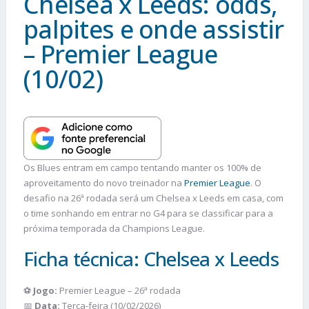
Chelsea x Leeds: odds,
palpites e onde assistir
– Premier League
(10/02)
Os Blues entram em campo tentando manter os 100% de
aproveitamento do novo treinador na
Premier League
. O
desafio na 26ª rodada será um Chelsea x Leeds em casa, com
o time sonhando em entrar no G4 para se classificar para a
próxima temporada da Champions League.
Ficha técnica: Chelsea x Leeds
⚽
Jogo:
Premier League – 26ª rodada
📅
Data:
Terça-feira (10/02/2026)