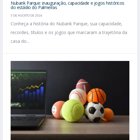
Nubank Parque: inauguração, capacidade e jogos históricos
do estádio do Palmeiras
5 DE AGOSTO DE 2026
Conheça a história do Nubank Parque, sua capacidade,
recordes, títulos e os jogos que marcaram a trajetória da
casa do...