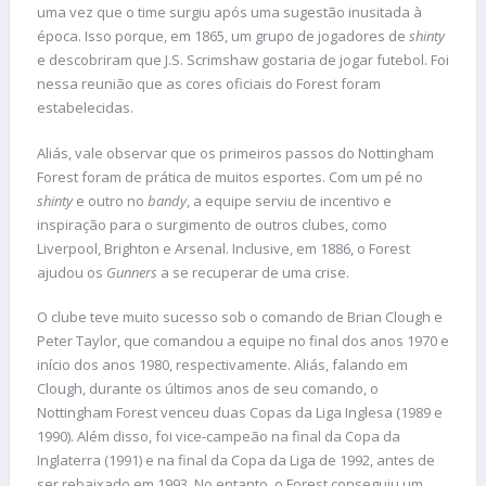
uma vez que o time surgiu após uma sugestão inusitada à
época. Isso porque, em 1865, um grupo de jogadores de
shinty
e descobriram que J.S. Scrimshaw gostaria de jogar futebol. Foi
nessa reunião que as cores oficiais do Forest foram
estabelecidas.
Aliás, vale observar que os primeiros passos do Nottingham
Forest foram de prática de muitos esportes. Com um pé no
shinty
e outro no
bandy
, a equipe serviu de incentivo e
inspiração para o surgimento de outros clubes, como
Liverpool, Brighton e Arsenal. Inclusive, em 1886, o Forest
ajudou os
Gunners
a se recuperar de uma crise.
O clube teve muito sucesso sob o comando de Brian Clough e
Peter Taylor, que comandou a equipe no final dos anos 1970 e
início dos anos 1980, respectivamente. Aliás, falando em
Clough, durante os últimos anos de seu comando, o
Nottingham Forest venceu duas Copas da Liga Inglesa (1989 e
1990). Além disso, foi vice-campeão na final da Copa da
Inglaterra (1991) e na final da Copa da Liga de 1992, antes de
ser rebaixado em 1993. No entanto, o Forest conseguiu um