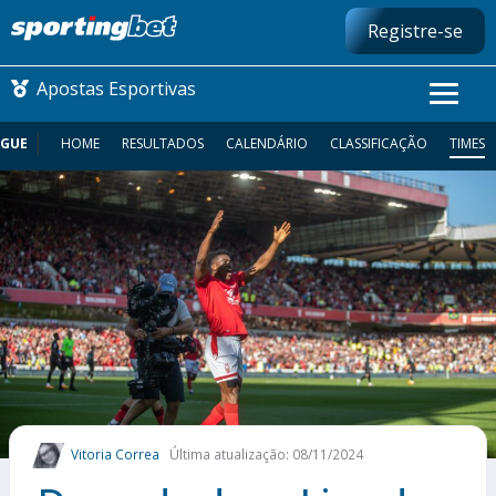
Registre-se
Apostas Esportivas
AGUE
HOME
RESULTADOS
CALENDÁRIO
CLASSIFICAÇÃO
TIMES
CONMEBOL LIBERTADORES
FUTEBOL NACIONAL
FUTEBOL INTERNACIONAL
COMO APOSTAR
MAIS ESPORTES
Vitoria Correa
Última atualização: 08/11/2024