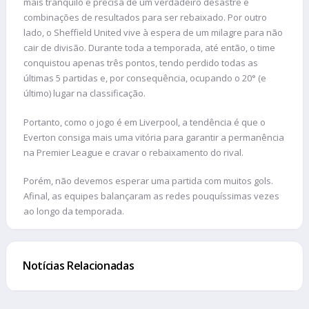
mais tranquilo e precisa de um verdadeiro desastre e
combinações de resultados para ser rebaixado. Por outro
lado, o Sheffield United vive à espera de um milagre para não
cair de divisão. Durante toda a temporada, até então, o time
conquistou apenas três pontos, tendo perdido todas as
últimas 5 partidas e, por consequência, ocupando o 20° (e
último) lugar na classificação.
Portanto, como o jogo é em Liverpool, a tendência é que o
Everton consiga mais uma vitória para garantir a permanência
na Premier League e cravar o rebaixamento do rival.
Porém, não devemos esperar uma partida com muitos gols.
Afinal, as equipes balançaram as redes pouquíssimas vezes
ao longo da temporada.
Notícias Relacionadas