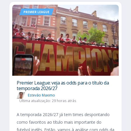
PREMIER LEAGUE
Premier League: veja as odds para o título da
temporada 2026/27
Estevão Maximo
Última atualização: 29 horas atrás
A temporada 2026/27 já tem times despontando
como favoritos ao título mais importante do
futebol inglês. Então, vamos à análise com odds da