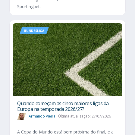
Sportingbet.
BUNDESLIGA
Quando começam as cinco maiores ligas da
Europa na temporada 2026/27?
Armando Vieira
Última atualização: 27/07/2026
A Copa do Mundo está bem próxima do final, e a