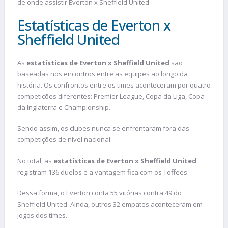
de onde assistir Everton x Sheffield United.
Estatísticas de Everton x
Sheffield United
As
estatísticas de Everton x Sheffield United
são
baseadas nos encontros entre as equipes ao longo da
história. Os confrontos entre os times aconteceram por quatro
competições diferentes: Premier League, Copa da Liga, Copa
da Inglaterra e Championship.
Sendo assim, os clubes nunca se enfrentaram fora das
competições de nível nacional.
No total, as
estatísticas de Everton x Sheffield United
registram 136 duelos e a vantagem fica com os Toffees.
Dessa forma, o Everton conta 55 vitórias contra 49 do
Sheffield United. Ainda, outros 32 empates aconteceram em
jogos dos times.