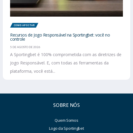
COMO APOSTAR
Recursos de Jogo Responsável na Sportingbet: você no
controle
5 DE AGOSTO DE 2026
A Sportingbet é 100% comprometida com as diretrizes de
Jogo Responsável. E, com todas as ferramentas da
plataforma, você está...
SOBRE NÓS
Quem Somos
Logo da Sportingbet