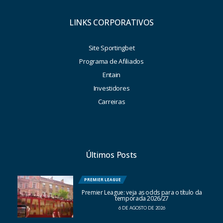
LINKS CORPORATIVOS
Site Sportingbet
Programa de Afiliados
Entain
Investidores
Carreiras
Últimos Posts
PREMIER LEAGUE
Premier League: veja as odds para o título da
temporada 2026/27
6 DE AGOSTO DE 2026