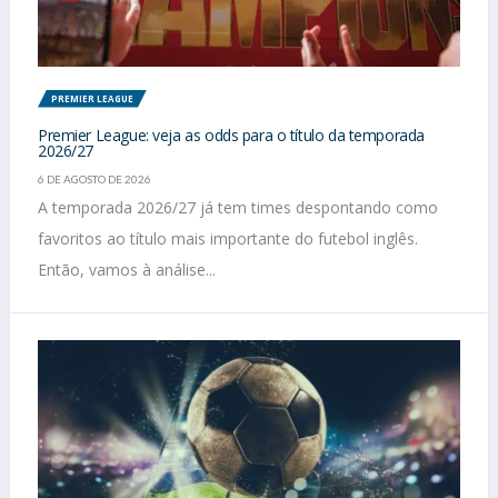
PREMIER LEAGUE
Premier League: veja as odds para o título da temporada
2026/27
6 DE AGOSTO DE 2026
A temporada 2026/27 já tem times despontando como
favoritos ao título mais importante do futebol inglês.
Então, vamos à análise...