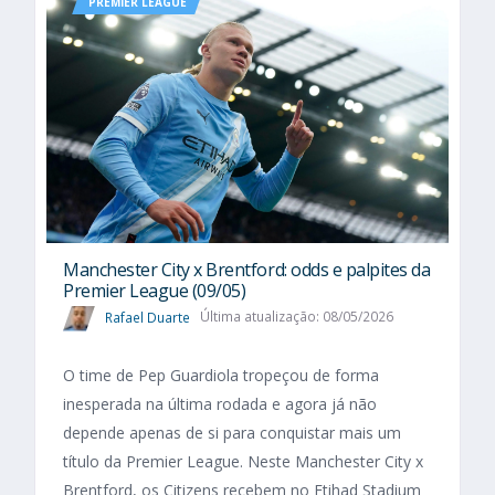
PREMIER LEAGUE
Manchester City x Brentford: odds e palpites da
Premier League (09/05)
Rafael Duarte
Última atualização: 08/05/2026
O time de Pep Guardiola tropeçou de forma
inesperada na última rodada e agora já não
depende apenas de si para conquistar mais um
título da Premier League. Neste Manchester City x
Brentford, os Citizens recebem no Etihad Stadium