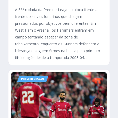
A 36ª rodada da Premier League coloca frente a
frente dois rivais londrinos que chegam
pressionados por objetivos bem diferentes. Em
West Ham x Arsenal, os Hammers entram em
campo tentando escapar da zona de
rebaixamento, enquanto os Gunners defendem a
liderança e seguem firmes na busca pelo primeiro
título inglês desde a temporada 2003-04....
PREMIER LEAGUE