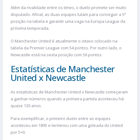
Além da rivalidade entre os times, o duelo promete ser muito
disputado. Afinal, as duas equipes lutam para conseguir a 5ª
posição na tabela e garantir uma vaga na Europa League da
próxima temporada.
O Manchester United é atualmente o oitavo colocado na
tabela da Premier League com 54 pontos. Por outro lado, o
Newcastle está na sexta posição com 56 pontos.
Estatísticas de Manchester
United x Newcastle
As estatísticas de Manchester United x Newcastle começaram
a ganhar números quando a primeira partida aconteceu há
quase 130 anos.
Para exemplificar, o primeiro duelo entre as equipes
aconteceu em 1895 e terminou com uma goleada do United
por 5×0.