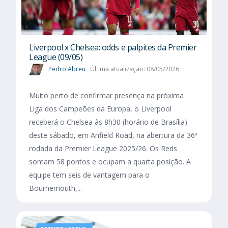
Liverpool x Chelsea: odds e palpites da Premier
League (09/05)
Pedro Abreu
Última atualização: 08/05/2026
Muito perto de confirmar presença na próxima
Liga dos Campeões da Europa, o Liverpool
receberá o Chelsea às 8h30 (horário de Brasília)
deste sábado, em Anfield Road, na abertura da 36ª
rodada da Premier League 2025/26. Os Reds
somam 58 pontos e ocupam a quarta posição. A
equipe tem seis de vantagem para o
Bournemouth,...