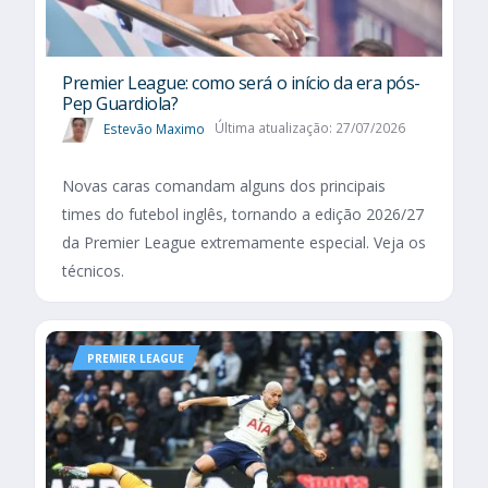
Premier League: como será o início da era pós-
Pep Guardiola?
Estevão Maximo
Última atualização: 27/07/2026
Novas caras comandam alguns dos principais
times do futebol inglês, tornando a edição 2026/27
da Premier League extremamente especial. Veja os
técnicos.
PREMIER LEAGUE