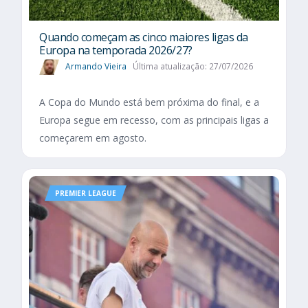
Quando começam as cinco maiores ligas da
Europa na temporada 2026/27?
Armando Vieira
Última atualização: 27/07/2026
A Copa do Mundo está bem próxima do final, e a
Europa segue em recesso, com as principais ligas a
começarem em agosto.
PREMIER LEAGUE