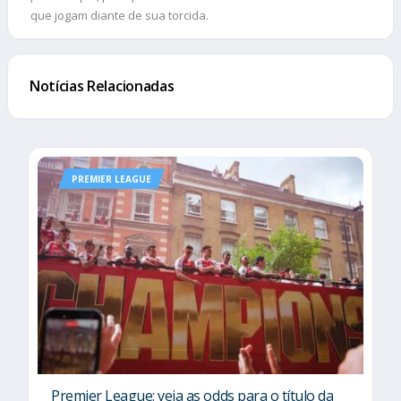
que jogam diante de sua torcida.
Notícias Relacionadas
PREMIER LEAGUE
Premier League: veja as odds para o título da