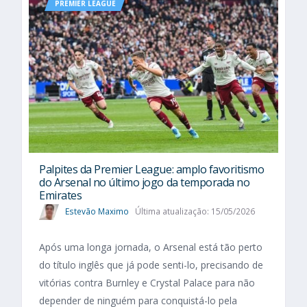
PREMIER LEAGUE
Palpites da Premier League: amplo favoritismo
do Arsenal no último jogo da temporada no
Emirates
Estevão Maximo
Última atualização: 15/05/2026
Após uma longa jornada, o Arsenal está tão perto
do título inglês que já pode senti-lo, precisando de
vitórias contra Burnley e Crystal Palace para não
depender de ninguém para conquistá-lo pela