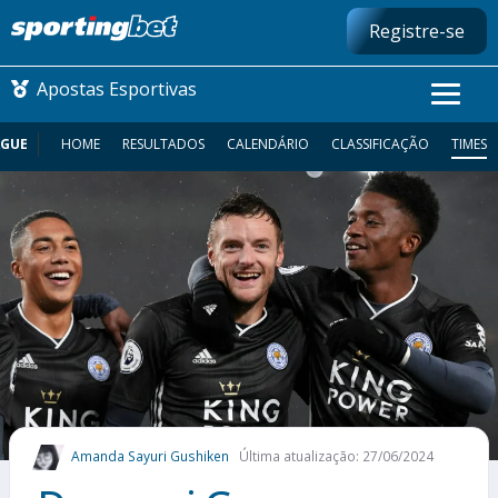
Registre-se
Apostas Esportivas
AGUE
HOME
RESULTADOS
CALENDÁRIO
CLASSIFICAÇÃO
TIMES
CONMEBOL LIBERTADORES
FUTEBOL NACIONAL
FUTEBOL INTERNACIONAL
COMO APOSTAR
MAIS ESPORTES
Amanda Sayuri Gushiken
Última atualização: 27/06/2024