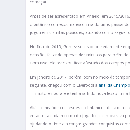
começar.
Antes de ser apresentado em Anfield, em 2015/2016,
o britânico começou na escolinha do time, passando
jogou em distintas posições, atuando como zagueiro, l
No final de 2015, Gomez se lesionou seriamente enq
ocasião, faltando apenas dez minutos para o fim do
Com isso, ele precisou ficar afastado dos campos p
Em janeiro de 2017, porém, bem no meio da tempo
seguinte, chegou com o Liverpool à
final da Champi
— muito embora ele tenha sofrido nova lesão, uma f
Aliás, o histórico de lesões do britânico infelizment
entanto, a cada retorno do jogador, ele mostrava p
ajudando o time a alcançar grandes conquistas com