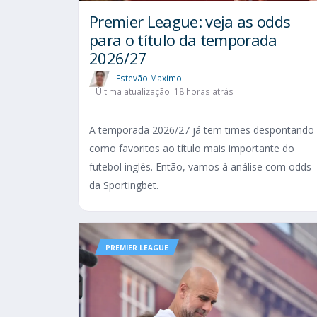
Premier League: veja as odds
para o título da temporada
2026/27
Estevão Maximo
Última atualização: 18 horas atrás
A temporada 2026/27 já tem times despontando
como favoritos ao título mais importante do
futebol inglês. Então, vamos à análise com odds
da Sportingbet.
PREMIER LEAGUE