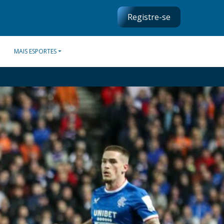
Registre-se
MAIS ESPORTES