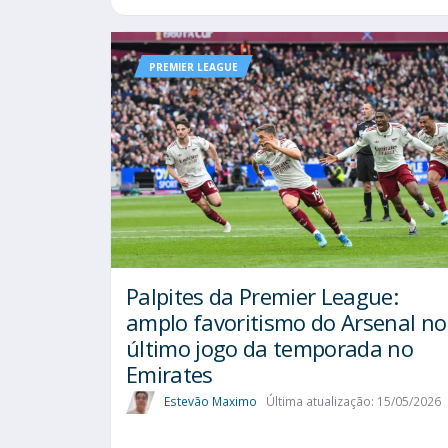
PREMIER LEAGUE
Palpites da Premier League:
amplo favoritismo do Arsenal no
último jogo da temporada no
Emirates
Estevão Maximo
Última atualização: 15/05/2026