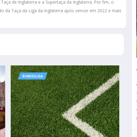
 Taça de Inglaterra e a Supertaça da Inglaterra. Por fim, o
 da Taça da Liga da Inglaterra após vencer em 2022 e mais
BUNDESLIGA