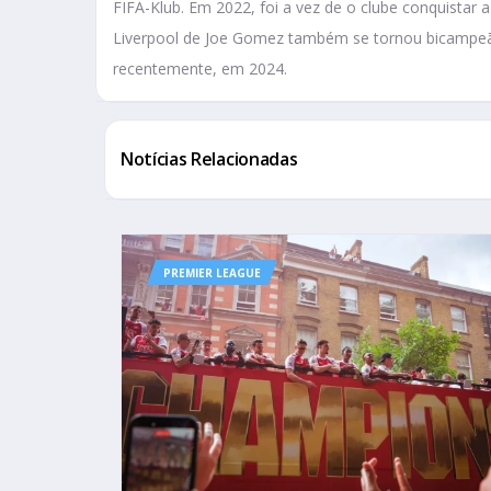
FIFA-Klub. Em 2022, foi a vez de o clube conquistar a
Liverpool de Joe Gomez também se tornou bicampeão
recentemente, em 2024.
Notícias Relacionadas
PREMIER LEAGUE