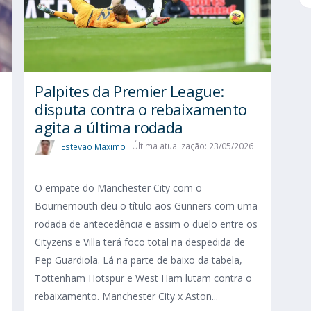
Palpites da Premier League:
disputa contra o rebaixamento
agita a última rodada
Estevão Maximo
Última atualização: 23/05/2026
O empate do Manchester City com o
Bournemouth deu o título aos Gunners com uma
rodada de antecedência e assim o duelo entre os
Cityzens e Villa terá foco total na despedida de
Pep Guardiola. Lá na parte de baixo da tabela,
Tottenham Hotspur e West Ham lutam contra o
rebaixamento. Manchester City x Aston...