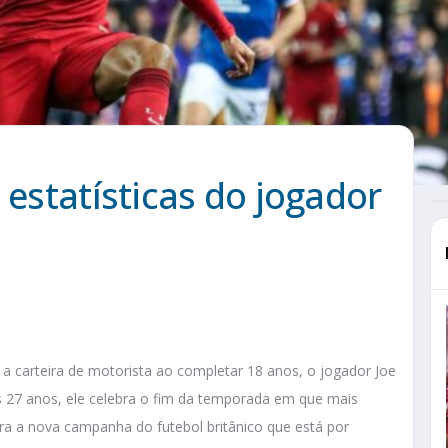
 estatísticas do jogador
a carteira de motorista ao completar 18 anos, o jogador Joe
s 27 anos, ele celebra o fim da temporada em que mais
ra a nova campanha do futebol britânico que está por