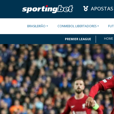
APOSTAS
BRASILEIRÃO
CONMEBOL LIBERTADORES
FUT
HOME
PREMIER LEAGUE