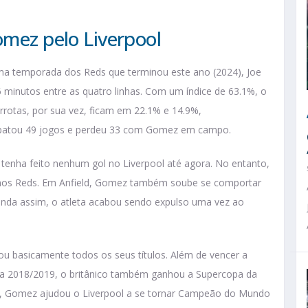
omez pelo Liverpool
ima temporada dos Reds que terminou este ano (2024), Joe
minutos entre as quatro linhas. Com um índice de 63.1%, o
rrotas, por sua vez, ficam em 22.1% e 14.9%,
empatou 49 jogos e perdeu 33 com Gomez em campo.
tenha feito nenhum gol no Liverpool até agora. No entanto,
ra nos Reds. Em Anfield, Gomez também soube se comportar
nda assim, o atleta acabou sendo expulso uma vez ao
u basicamente todos os seus títulos. Além de vencer a
a 2018/2019, o britânico também ganhou a Supercopa da
 Gomez ajudou o Liverpool a se tornar Campeão do Mundo