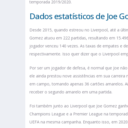
temporada 2019/2020.
Dados estatísticos de Joe G
Desde 2015, quando estreou no Liverpool, até a últ
Gomez atuou em 222 partidas, resultando em 15.496 
jogador venceu 140 vezes. As taxas de empates e de
respectivamente. Isso quer dizer que o Liverpool 
Por ser um jogador de defesa, é normal que Joe não 
ele ainda prestou nove assistências em sua carrei
em campo, tomando apenas 36 cartões amarelos. Ai
receber o segundo amarelo em uma partida.
Foi também junto ao Liverpool que Joe Gomez ganho
Champions League e a Premier League na temporad
UEFA na mesma campanha. Enquanto isso, em 2020,