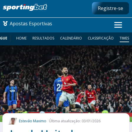
Registre-se
Apostas Esportivas
AGUE
HOME
RESULTADOS
CALENDÁRIO
CLASSIFICAÇÃO
TIMES
CONMEBOL LIBERTADORES
FUTEBOL NACIONAL
FUTEBOL INTERNACIONAL
COMO APOSTAR
MAIS ESPORTES
Estevão Maximo
Última atualização: 03/01/2026