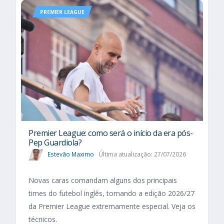
PREMIER LEAGUE
Premier League: como será o início da era pós-
Pep Guardiola?
Estevão Maximo
Última atualização: 27/07/2026
Novas caras comandam alguns dos principais
times do futebol inglês, tornando a edição 2026/27
da Premier League extremamente especial. Veja os
técnicos.