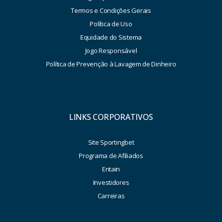
Termos e Condições Gerais
Política de Uso
Equidade do Sistema
Jogo Responsável
Política de Prevenção à Lavagem de Dinheiro
LINKS CORPORATIVOS
Site Sportingbet
Programa de Afiliados
Entain
Investidores
Carreiras