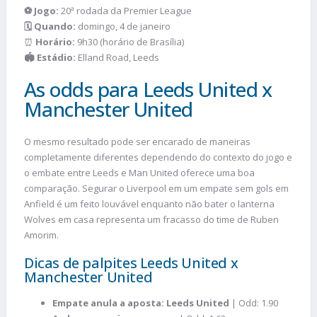
⚽ Jogo:
20ª rodada da Premier League
🗓️ Quando:
domingo, 4 de janeiro
⏰
Horário:
9h30 (horário de Brasília)
🏟️ Estádio:
Elland Road, Leeds
As odds para Leeds United x
Manchester United
O mesmo resultado pode ser encarado de maneiras
completamente diferentes dependendo do contexto do jogo e
o embate entre Leeds e Man United oferece uma boa
comparação. Segurar o Liverpool em um empate sem gols em
Anfield é um feito louvável enquanto não bater o lanterna
Wolves em casa representa um fracasso do time de Ruben
Amorim.
Dicas de palpites Leeds United x
Manchester United
Empate anula a aposta: Leeds United
| Odd: 1.90