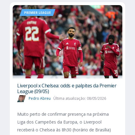
PREMIER LEAGUE
Liverpool x Chelsea: odds e palpites da Premier
League (09/05)
Pedro Abreu
Última atualização: 08/05/2026
Muito perto de confirmar presença na próxima
Liga dos Campeões da Europa, o Liverpool
receberá o Chelsea às 8h30 (horário de Brasília)