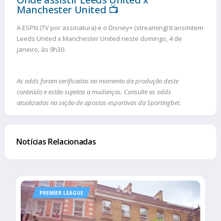
Manchester United 📺
A ESPN (TV por assinatura) e o Disney+ (streaming) transmitem
Leeds United x Manchester United neste domingo, 4 de
janeiro, às 9h30.
As odds foram verificadas no momento da produção deste
conteúdo e estão sujeitas a mudanças. Consulte as odds
atualizadas na seção de apostas esportivas da Sportingbet.
Notícias Relacionadas
PREMIER LEAGUE