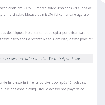
reação ainda em 2025. Rumores sobre uma possível queda de
ram a circular. Metade da missão foi cumprida e agora o
ndes desfalques. No entanto, pode optar por deixar Isak no
sgaste físico após a recente lesão. Com isso, o time pode ter
son; Gravenberch, Jones; Salah, Wirtz, Gakpo; Ekitiké.
nderland estaria à frente do Liverpool após 13 rodadas,
de quase dez anos e conquistou o acesso nos playoffs do