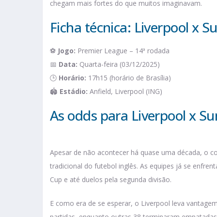
chegam mais fortes do que muitos imaginavam.
Ficha técnica: Liverpool x 
⚽
Jogo:
Premier League – 14ª rodada
📅
Data:
Quarta-feira (03/12/2025)
🕒
Horário:
17h15 (horário de Brasília)
🏟️
Estádio:
Anfield, Liverpool (ING)
As odds para Liverpool x S
Apesar de não acontecer há quase uma década, o con
tradicional do futebol inglês. As equipes já se enf
Cup e até duelos pela segunda divisão.
E como era de se esperar, o Liverpool leva vantagem
partidas, enquanto outras 38 terminaram empatadas