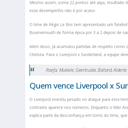
Mesmo assim, soma 22 pontos até aqui, resultado de 
esse desempenho não é por acaso.
O time de Régis Le Bris tem apresentado um futebol
Bournemouth de forma épica por 3 a 2 depois de sai
Além disso, já acumulou partidas de respeito como o 
Chelsea. Para o Liverpool x Sunderland, a equipe dev
Roefa; Mukiele, Geertruida, Ballard, Alderte
Quem vence Liverpool x Su
O Liverpool investiu pesado no ataque para esta te
contraste aparece nos números. Enquanto o líder Ars
explica parte da desconfiança em torno do time, que 