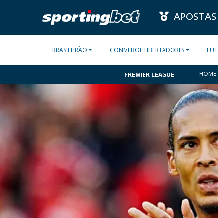
APOSTAS
BRASILEIRÃO
CONMEBOL LIBERTADORES
FUT
HOME
PREMIER LEAGUE