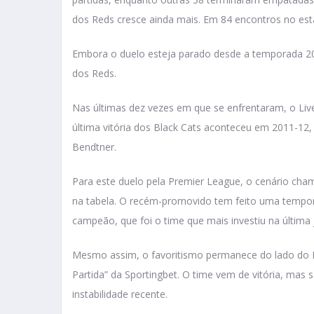
dos Reds cresce ainda mais. Em 84 encontros no está
Embora o duelo esteja parado desde a temporada 201
dos Reds.
Nas últimas dez vezes em que se enfrentaram, o Liv
última vitória dos Black Cats aconteceu em 2011-12, 
Bendtner.
Para este duelo pela Premier League, o cenário ch
na tabela. O recém-promovido tem feito uma tempora
campeão, que foi o time que mais investiu na última 
Mesmo assim, o favoritismo permanece do lado do 
Partida” da Sportingbet. O time vem de vitória, mas
instabilidade recente.