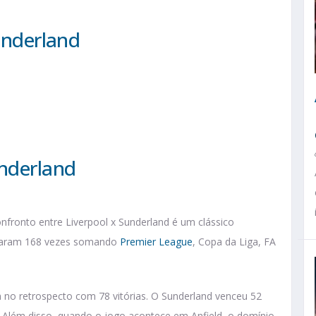
Sunderland
underland
fronto entre Liverpool x Sunderland é um clássico
rentaram 168 vezes somando
Premier League
, Copa da Liga, FA
 no retrospecto com 78 vitórias. O Sunderland venceu 52
.Além disso, quando o jogo acontece em Anfield, o domínio