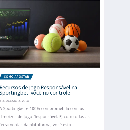
COMO APOSTAR
Recursos de Jogo Responsável na
Sportingbet: você no controle
5 DE AGOSTO DE 2026
A Sportingbet é 100% comprometida com as
diretrizes de Jogo Responsável. E, com todas as
ferramentas da plataforma, você está...