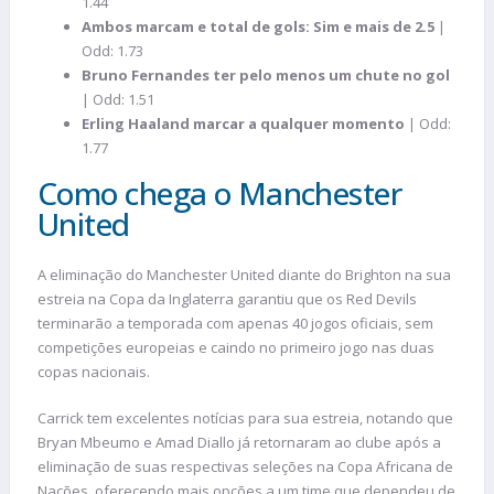
1.44
Ambos marcam e total de gols: Sim e mais de 2.5
|
Odd: 1.73
Bruno Fernandes ter pelo menos um chute no gol
| Odd: 1.51
Erling Haaland marcar a qualquer momento
| Odd:
1.77
Como chega o Manchester
United
A eliminação do Manchester United diante do Brighton na sua
estreia na Copa da Inglaterra garantiu que os Red Devils
terminarão a temporada com apenas 40 jogos oficiais, sem
competições europeias e caindo no primeiro jogo nas duas
copas nacionais.
Carrick tem excelentes notícias para sua estreia, notando que
Bryan Mbeumo e Amad Diallo já retornaram ao clube após a
eliminação de suas respectivas seleções na Copa Africana de
Nações, oferecendo mais opções a um time que dependeu de