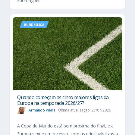
Sportingbet.
BUNDESLIGA
Quando começam as cinco maiores ligas da
Europa na temporada 2026/27?
Armando Vieira
Última atualização: 27/07/2026
A Copa do Mundo está bem próxima do final, e a
Europa segue em recesso, com as principais ligas a