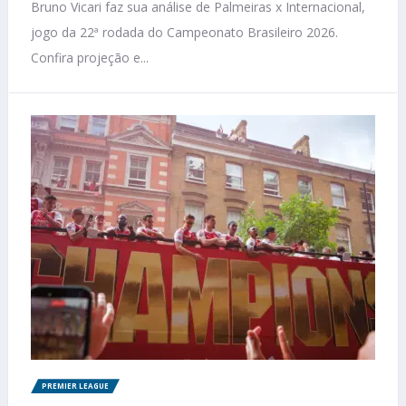
Bruno Vicari faz sua análise de Palmeiras x Internacional,
jogo da 22ª rodada do Campeonato Brasileiro 2026.
Confira projeção e...
PREMIER LEAGUE