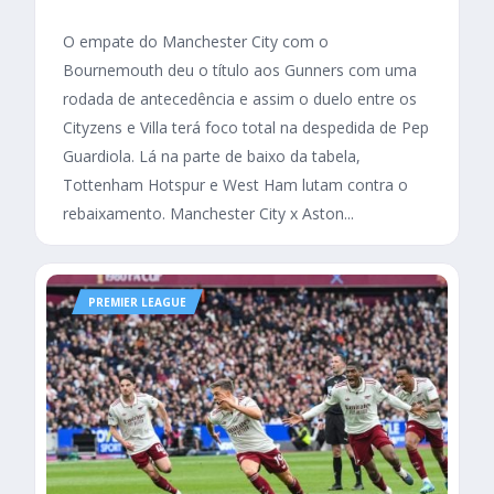
O empate do Manchester City com o
Bournemouth deu o título aos Gunners com uma
rodada de antecedência e assim o duelo entre os
Cityzens e Villa terá foco total na despedida de Pep
Guardiola. Lá na parte de baixo da tabela,
Tottenham Hotspur e West Ham lutam contra o
rebaixamento. Manchester City x Aston...
PREMIER LEAGUE