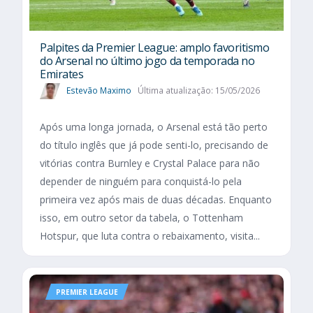
Palpites da Premier League: amplo favoritismo
do Arsenal no último jogo da temporada no
Emirates
Estevão Maximo
Última atualização: 15/05/2026
Após uma longa jornada, o Arsenal está tão perto
do título inglês que já pode senti-lo, precisando de
vitórias contra Burnley e Crystal Palace para não
depender de ninguém para conquistá-lo pela
primeira vez após mais de duas décadas. Enquanto
isso, em outro setor da tabela, o Tottenham
Hotspur, que luta contra o rebaixamento, visita...
PREMIER LEAGUE