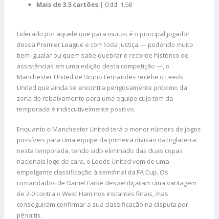
Mais de 3.5 cartões
| Odd: 1.68
Liderado por aquele que para muitos é o principal jogador
dessa Premier League e com toda justiça — podendo muito
bem igualar ou quem sabe quebrar o recorde histórico de
assistências em uma edição desta competição —, o
Manchester United de Bruno Fernandes recebe o Leeds
United que ainda se encontra perigosamente próximo da
zona de rebaixamento para uma equipe cujo tom da
temporada é indiscutivelmente positivo.
Enquanto o Manchester United terá o menor número de jogos
possíveis para uma equipe da primeira divisão da Inglaterra
nesta temporada, tendo sido eliminado das duas copas
nacionais logo de cara, o Leeds United vem de uma
empolgante classificação à semifinal da FA Cup. Os
comandados de Daniel Farke desperdiçaram uma vantagem
de 2-0 contra o West Ham nos instantes finais, mas
conseguiram confirmar a sua classificação na disputa por
pênaltis.