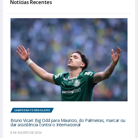
Notícias Recentes
CAMPEONATO BRASILEIRO
Bruno Vicari: Big Odd para Mauricio, do Palmeiras, marcar ou
dar assistência contra o Internacional
8 DE AGOSTO DE 2026