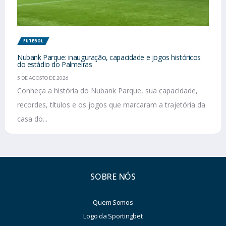
FUTEBOL
Nubank Parque: inauguração, capacidade e jogos históricos
do estádio do Palmeiras
5 DE AGOSTO DE 2026
Conheça a história do Nubank Parque, sua capacidade,
recordes, títulos e os jogos que marcaram a trajetória da
casa do...
SOBRE NÓS
Quem Somos
Logo da Sportingbet