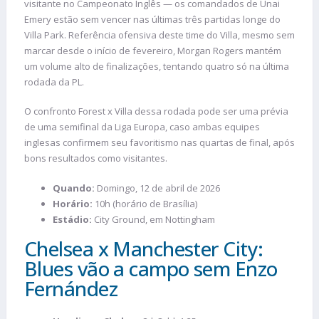
visitante no Campeonato Inglês — os comandados de Unai
Emery estão sem vencer nas últimas três partidas longe do
Villa Park. Referência ofensiva deste time do Villa, mesmo sem
marcar desde o início de fevereiro, Morgan Rogers mantém
um volume alto de finalizações, tentando quatro só na última
rodada da PL.
O confronto Forest x Villa dessa rodada pode ser uma prévia
de uma semifinal da Liga Europa, caso ambas equipes
inglesas confirmem seu favoritismo nas quartas de final, após
bons resultados como visitantes.
Quando:
Domingo, 12 de abril de 2026
Horário:
10h (horário de Brasília)
Estádio:
City Ground, em Nottingham
Chelsea x Manchester City:
Blues vão a campo sem Enzo
Fernández