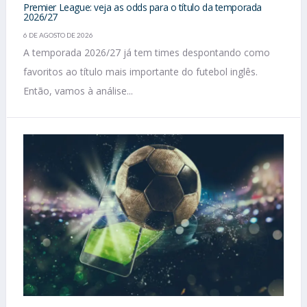
Premier League: veja as odds para o título da temporada
2026/27
6 DE AGOSTO DE 2026
A temporada 2026/27 já tem times despontando como
favoritos ao título mais importante do futebol inglês.
Então, vamos à análise...