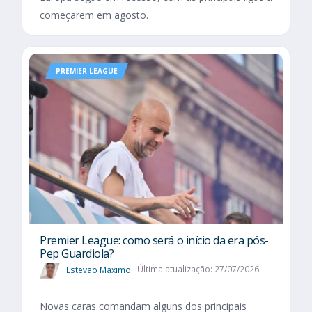
começarem em agosto.
PREMIER LEAGUE
Premier League: como será o início da era pós-
Pep Guardiola?
Estevão Maximo
Última atualização: 27/07/2026
Novas caras comandam alguns dos principais