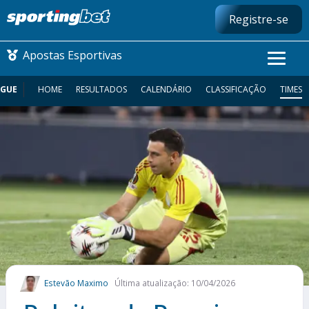
Registre-se
Apostas Esportivas
AGUE
HOME
RESULTADOS
CALENDÁRIO
CLASSIFICAÇÃO
TIMES
CONMEBOL LIBERTADORES
FUTEBOL NACIONAL
FUTEBOL INTERNACIONAL
COMO APOSTAR
MAIS ESPORTES
Estevão Maximo
Última atualização: 10/04/2026