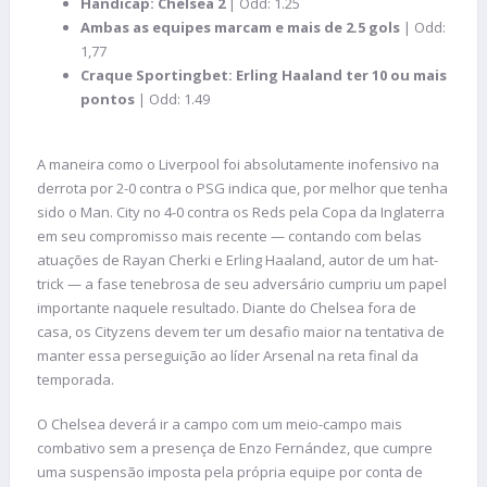
Handicap: Chelsea 2
| Odd: 1.25
Ambas as equipes marcam e mais de 2.5 gols
| Odd:
1,77
Craque Sportingbet: Erling Haaland ter 10 ou mais
pontos
| Odd: 1.49
A maneira como o Liverpool foi absolutamente inofensivo na
derrota por 2-0 contra o PSG indica que, por melhor que tenha
sido o Man. City no 4-0 contra os Reds pela Copa da Inglaterra
em seu compromisso mais recente — contando com belas
atuações de Rayan Cherki e Erling Haaland, autor de um hat-
trick — a fase tenebrosa de seu adversário cumpriu um papel
importante naquele resultado. Diante do Chelsea fora de
casa, os Cityzens devem ter um desafio maior na tentativa de
manter essa perseguição ao líder Arsenal na reta final da
temporada.
O Chelsea deverá ir a campo com um meio-campo mais
combativo sem a presença de Enzo Fernández, que cumpre
uma suspensão imposta pela própria equipe por conta de