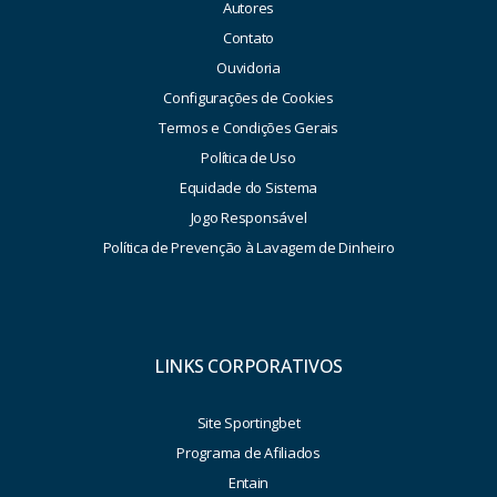
Autores
Contato
Ouvidoria
Configurações de Cookies
Termos e Condições Gerais
Política de Uso
Equidade do Sistema
Jogo Responsável
Política de Prevenção à Lavagem de Dinheiro
LINKS CORPORATIVOS
Site Sportingbet
Programa de Afiliados
Entain