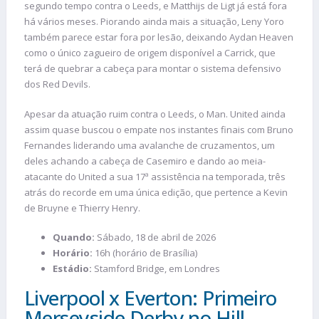
segundo tempo contra o Leeds, e Matthijs de Ligt já está fora
há vários meses. Piorando ainda mais a situação, Leny Yoro
também parece estar fora por lesão, deixando Aydan Heaven
como o único zagueiro de origem disponível a Carrick, que
terá de quebrar a cabeça para montar o sistema defensivo
dos Red Devils.
Apesar da atuação ruim contra o Leeds, o Man. United ainda
assim quase buscou o empate nos instantes finais com Bruno
Fernandes liderando uma avalanche de cruzamentos, um
deles achando a cabeça de Casemiro e dando ao meia-
atacante do United a sua 17ª assistência na temporada, três
atrás do recorde em uma única edição, que pertence a Kevin
de Bruyne e Thierry Henry.
Quando:
Sábado, 18 de abril de 2026
Horário:
16h (horário de Brasília)
Estádio:
Stamford Bridge, em Londres
Liverpool x Everton: Primeiro
Merseyside Derby no Hill