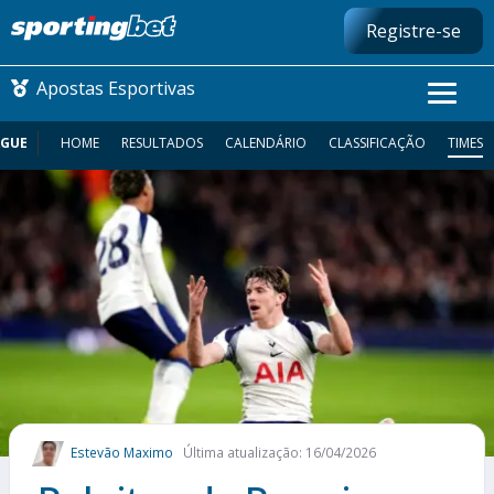
Registre-se
Apostas Esportivas
AGUE
HOME
RESULTADOS
CALENDÁRIO
CLASSIFICAÇÃO
TIMES
CONMEBOL LIBERTADORES
FUTEBOL NACIONAL
FUTEBOL INTERNACIONAL
COMO APOSTAR
MAIS ESPORTES
Estevão Maximo
Última atualização: 16/04/2026