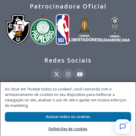
Patrocinadora Oficial
Redes Sociais
Ao clicar em “Aceitar todos os cookies”, você concorda com o
armazenamento de cookies no seu dispositivo para melhorar a
Este site é operado pela Ventmear Brasil LTDA (CNPJ 52.868.380/0001-84), com
navegação no site, analisar o uso do site e ajudar em nossos esforços
endereço na Avenida Brigadeiro Faria Lima, nº 4.055, 3º andar, Itaim Bibi, no
de marketing.
Município de São Paulo, Estado de São Paulo, CEP 04538-133, Brasil - empresa
autorizada a operar apostas de quota fixa em todo território nacional pela
Aceitar todos os cookies
Secretaria de Prêmios e Apostas do Ministério da Fazenda, conforme Portaria nº
247, de 07.02.2025, publicada no DOU em 11.2.2025.
Definições de cookies