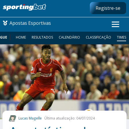
Registre-se
Apostas Esportivas
AGUE
HOME
RESULTADOS
CALENDÁRIO
CLASSIFICAÇÃO
TIMES
CONMEBOL LIBERTADORES
FUTEBOL NACIONAL
FUTEBOL INTERNACIONAL
COMO APOSTAR
MAIS ESPORTES
Lucas Magelle
Última atualização: 04/07/2024